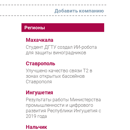
Добавить компанию
РАЗДЕЛЫ
Регионы
Новости
Махачкала
Студент ДГТУ создал ИИ-робота
Аналитика
для защиты виноградников
Интервью
Ставрополь
Мероприятия
Улучшено качество связи T2 в
зонах открытых бассейнов
Проекты
Ставрополя
IT класс
Ингушетия
Тестовый стенд
Результаты работы Министерства
промышленности и цифрового
Каталог компаний
развития Республики Ингушетия с
2019 года
Нальчик