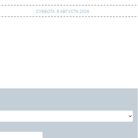
СУББОТА, 8 АВГУСТА 2026
г
Финансы
 сети
Web
ание
Безопасность
Инновации
ng
CIO/Управление ИТ
Гаджеты
вание
Здоровье