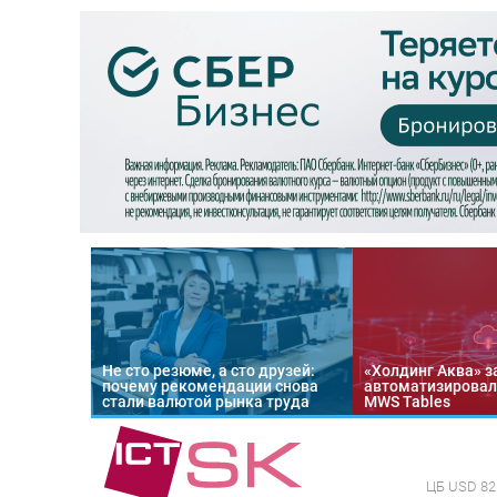
Не сто резюме, а сто друзей:
«Холдинг Аква» з
почему рекомендации снова
автоматизировал
стали валютой рынка труда
MWS Tables
ЦБ
USD 82