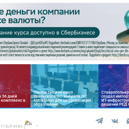
Свыше тысячи школ
Ставропольк
а 36 дней
Уральского ФО выбрали ОС
создал импор
 комплаенс в
Astra Linux для цифровизации
ИТ-инфраструк
образования
решений РЕД
.17 EUR 94.84
°