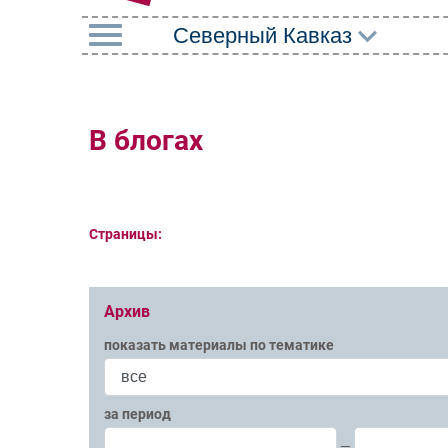
РУБРИКИ
Импорто­замещение
Маркетин
В блогах
Автоматизация
Торговые
Промышленности
Оборудов
Интернет
Страницы:
ПО
Мобильная связь
Outsourci
Фиксированная связь
Кадры
Архив
Интеграция
Регулиро
показать материалы по тематике
Рынок ПК
за период
—