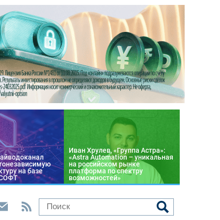
Иван Хрулев, «Группа Астра»:
райводоканал
«Astra Automation – уникальная
тонезависимую
на российском рынке
туру на базе
платформа по спектру
 СОФТ
возможностей»