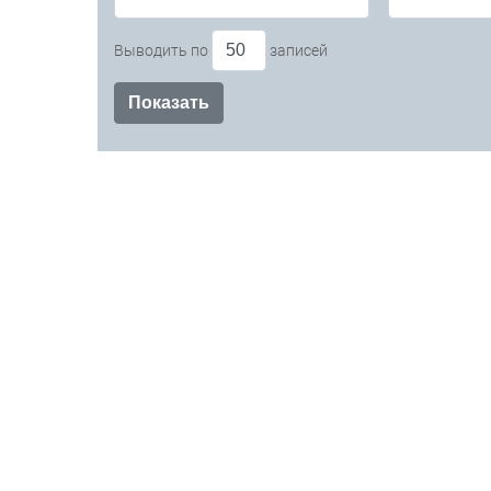
Выводить по
записей