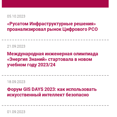
Маркетинг
Импорто­замещение
Автоматизация Промышленности
05.10.2023
Интернет
«Русатом Инфраструктурные решения»
проанализировал рынок Цифрового РСО
Мобильная связь
Фиксированная связь
Интеграция
21.09.2023
Рынок ПК
Международная инженерная олимпиада
Маркетинг
«Энергия Знаний» стартовала в новом
учебном году 2023/24
Торговые сети
Оборудование
ПО
18.09.2023
Outsourcing
Форум GIS DAYS 2023: как использовать
искусственный интеллект безопасно
Кадры
Регулирование
Финансы
01.09.2023
Web