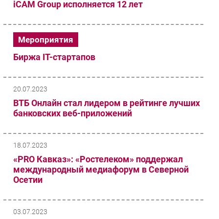
iCAM Group исполняется 12 лет
Безопасность
Инновации
Мероприятия
CIO/Управление ИТ
Гаджеты
Биржа IT-cтартапов
Здоровье
20.07.2023
РАЗДЕЛЫ
ВТБ Онлайн стал лидером в рейтинге лучших
банковских веб-приложений
Новости
Аналитика
Интервью
18.07.2023
Мероприятия
«PRO Кавказ»: «Ростелеком» поддержал
международный медиафорум в Северной
Проекты
Осетии
IT класс
Тестовый стенд
Каталог компаний
03.07.2023