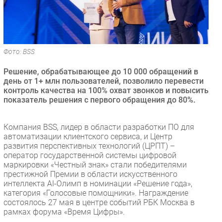
Безопасность
Инновации
CIO/Управление ИТ
Фото: BSS
Гаджеты
Здоровье
Решение, обрабатывающее до 10 000 обращений в
день от 1+ млн пользователей, позволило перевести
контроль качества на 100% охват звонков и повысить
РАЗДЕЛЫ
показатель решения с первого обращения до 80%.
Новости
Компания BSS, лидер в области разработки ПО для
Аналитика
автоматизации клиентского сервиса, и Центр
Интервью
развития перспективных технологий (ЦРПТ) –
оператор государственной системы цифровой
Мероприятия
маркировки «Честный знак» стали победителями
Проекты
престижной Премии в области искусственного
интеллекта AI-Олимп в номинации «Решение года»,
IT класс
категория «Голосовые помощники». Награждение
Тестовый стенд
состоялось 27 мая в центре событий РБК Москва в
рамках форума «Время Цифры».
Каталог компаний