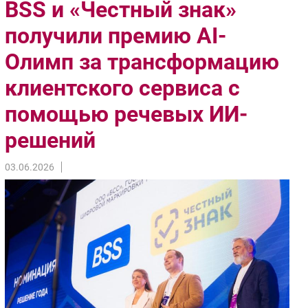
BSS и «Честный знак»
Импорто­замещение
получили премию AI-
Автоматизация Промышленности
Олимп за трансформацию
Интернет
Мобильная связь
клиентского сервиса с
Фиксированная связь
помощью речевых ИИ-
Интеграция
Рынок ПК
решений
Маркетинг
03.06.2026
Торговые сети
Оборудование
ПО
Outsourcing
Кадры
Регулирование
Финансы
Web