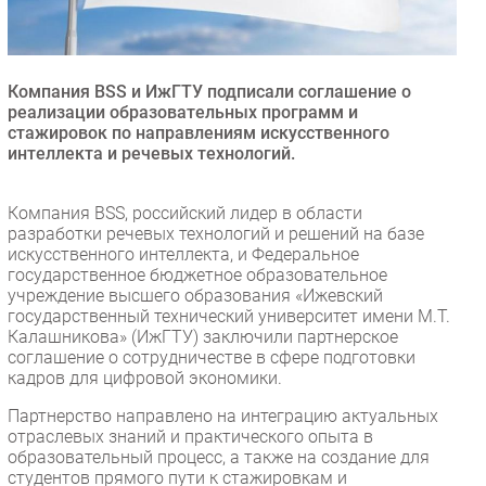
Безопасность
Инновации
CIO/Управление ИТ
Компания BSS и ИжГТУ подписали соглашение о
реализации образовательных программ и
Гаджеты
стажировок по направлениям искусственного
Здоровье
интеллекта и речевых технологий.
РАЗДЕЛЫ
Компания BSS, российский лидер в области
разработки речевых технологий и решений на базе
искусственного интеллекта, и Федеральное
Новости
государственное бюджетное образовательное
Аналитика
учреждение высшего образования «Ижевский
государственный технический университет имени М.Т.
Интервью
Калашникова» (ИжГТУ) заключили партнерское
Мероприятия
соглашение о сотрудничестве в сфере подготовки
кадров для цифровой экономики.
Проекты
IT класс
Партнерство направлено на интеграцию актуальных
отраслевых знаний и практического опыта в
Тестовый стенд
образовательный процесс, а также на создание для
Каталог компаний
студентов прямого пути к стажировкам и