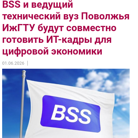
BSS и ведущий
Импорто­замещение
технический вуз Поволжья
Автоматизация Промышленности
ИжГТУ будут совместно
Интернет
Мобильная связь
готовить ИТ-кадры для
Фиксированная связь
цифровой экономики
Интеграция
Рынок ПК
01.06.2026
Маркетинг
Торговые сети
Оборудование
ПО
Outsourcing
Кадры
Регулирование
Финансы
Web