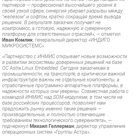
партнеров — профессионал высочайшего уровня в
своей узкой сфере, синергия убирает разрывы между
"железом" и софтом, кратно сокращая время вывода
решения. В результате заказчик получает не
компромисс, а готовую, надежную и суверенную
платформу для ответственных отраслей
», — отметил
Иван Комлик
, генеральный директор «ИНДИГО
МИКРОСИСТЕМС».
«
Партнерство с ИНМИС открывает новые возможности
в развитии экосистемы доверенных решений на базе
ОС Astra Linux Embedded. Сегодня заказчикам в
промышленности, на транспорте, в критически важной
инфраструктуре важны не отдельные компоненты, а
отработанные программно-аппаратные платформы, в
надежности которых они уверены. Совместная работа с
командой ИНМИС над SOM-модулями, в том числе на
базе российских процессоров, позволяет нам
предложить рынку именно такие решения —
производительные, и полностью отвечающие
требованиям технологического суверенитета
», —
подчеркнул
Михаил Геллерман
, директор управления
операционных систем «Группы Астра».