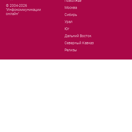
Поволжье
© 2004-2026
Москва
"Инфокоммуникации
онлайн"
Сибирь
Урал
Юг
Дальний Восток
Северный Кавказ
Релизы