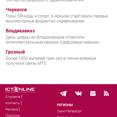
Черкесск
Горы, QR-коды и спорт: в Архызе стартовали первые
высокогорные фиджитал-соревнования
Владикавказ
День цифры во Владикавказе отметили
интеллектуальным квизом «Цифровые навыки»
Грозный
Более 1000 жителей трех сел в Чечне впервые
получили связь МТС
О проекте
Контакты
РЕГИОНЫ
Реклама
Санкт-Петербург
Подписка