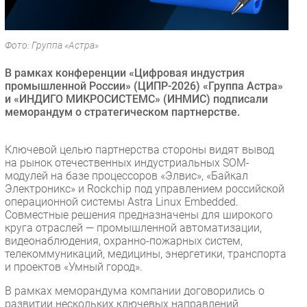
Безопасность
Инновации
Фото: Группа «Астра»
CIO/Управление ИТ
В рамках конференции «Цифровая индустрия
Гаджеты
промышленной России» (ЦИПР-2026) «Группа Астра»
Здоровье
и «ИНДИГО МИКРОСИСТЕМС» (ИНМИС) подписали
меморандум о стратегическом партнерстве.
РАЗДЕЛЫ
Ключевой целью партнерства стороны видят вывод
Новости
на рынок отечественных индустриальных SOM-
модулей на базе процессоров «Элвис», «Байкал
Аналитика
Электроникс» и Rockchip под управлением российской
Интервью
операционной системы Astra Linux Embedded.
Совместные решения предназначены для широкого
Мероприятия
круга отраслей — промышленной автоматизации,
Проекты
видеонаблюдения, охранно-пожарных систем,
телекоммуникаций, медицины, энергетики, транспорта
IT класс
и проектов «Умный город».
Тестовый стенд
В рамках меморандума компании договорились о
Каталог компаний
развитии нескольких ключевых направлений