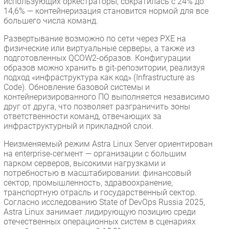
использующих оркестраторы, сократилась с 24% до
14,6% — контейнеризация становится нормой для все
большего числа команд.
Развертывание возможно по сети через PXE на
физические или виртуальные серверы, а также из
подготовленных QCOW2-образов. Конфигурации
образов можно хранить в git-репозитории, реализуя
подход «инфраструктура как код» (Infrastructure as
Code). Обновление базовой системы и
контейнеризированного ПО выполняется независимо
друг от друга, что позволяет разграничить зоны
ответственности команд, отвечающих за
инфраструктурный и прикладной слои.
Неизменяемый режим Astra Linux Server ориентирован
на enterprise-сегмент — организации с большим
парком серверов, высокими нагрузками и
потребностью в масштабировании: финансовый
сектор, промышленность, здравоохранение,
транспортную отрасль и государственный сектор.
Согласно исследованию State of DevOps Russia 2025,
Astra Linux занимает лидирующую позицию среди
отечественных операционных систем в сценариях