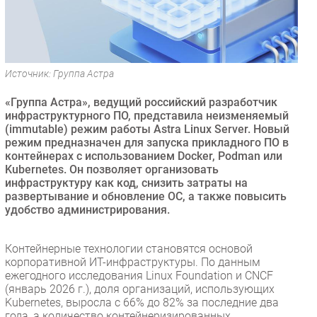
Безопасность
Инновации
CIO/Управление ИТ
Источник: Группа Астра
Гаджеты
Здоровье
«Группа Астра», ведущий российский разработчик
инфраструктурного ПО, представила неизменяемый
(immutable) режим работы Astra Linux Server. Новый
РАЗДЕЛЫ
режим предназначен для запуска прикладного ПО в
контейнерах с использованием Docker, Podman или
Новости
Kubernetes. Он позволяет организовать
инфраструктуру как код, снизить затраты на
Аналитика
развертывание и обновление ОС, а также повысить
Интервью
удобство администрирования.
Мероприятия
Проекты
Контейнерные технологии становятся основой
корпоративной ИТ-инфраструктуры. По данным
IT класс
ежегодного исследования Linux Foundation и CNCF
Тестовый стенд
(январь 2026 г.), доля организаций, использующих
Kubernetes, выросла с 66% до 82% за последние два
Каталог компаний
года, а количество контейнеризированных