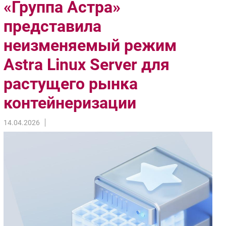
«Группа Астра»
Импорто­замещение
представила
Автоматизация Промышленности
неизменяемый режим
Интернет
Мобильная связь
Astra Linux Server для
Фиксированная связь
растущего рынка
Интеграция
Рынок ПК
контейнеризации
Маркетинг
14.04.2026
Торговые сети
Оборудование
ПО
Outsourcing
Кадры
Регулирование
Финансы
Web