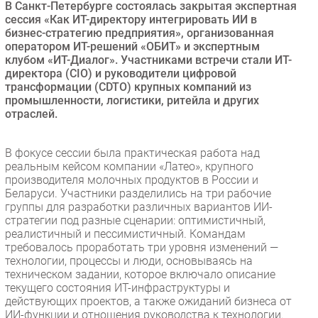
В Санкт-Петербурге состоялась закрытая экспертная
Безопасность
сессия «Как ИТ-директору интегрировать ИИ в
бизнес-стратегию предприятия», организованная
Инновации
оператором ИТ-решений «ОБИТ» и экспертным
CIO/Управление ИТ
клубом «ИТ-Диалог». Участниками встречи стали ИТ-
директора (CIO) и руководители цифровой
Гаджеты
трансформации (CDTO) крупных компаний из
Здоровье
промышленности, логистики, ритейла и других
отраслей.
РАЗДЕЛЫ
В фокусе сессии была практическая работа над
реальным кейсом компании «Латео», крупного
Новости
производителя молочных продуктов в России и
Аналитика
Беларуси. Участники разделились на три рабочие
группы для разработки различных вариантов ИИ-
Интервью
стратегии под разные сценарии: оптимистичный,
Мероприятия
реалистичный и пессимистичный. Командам
требовалось проработать три уровня изменений —
Проекты
технологии, процессы и люди, основываясь на
IT класс
техническом задании, которое включало описание
Тестовый стенд
текущего состояния ИТ-инфраструктуры и
действующих проектов, а также ожиданий бизнеса от
Каталог компаний
ИИ-функции и отношения руководства к технологии.