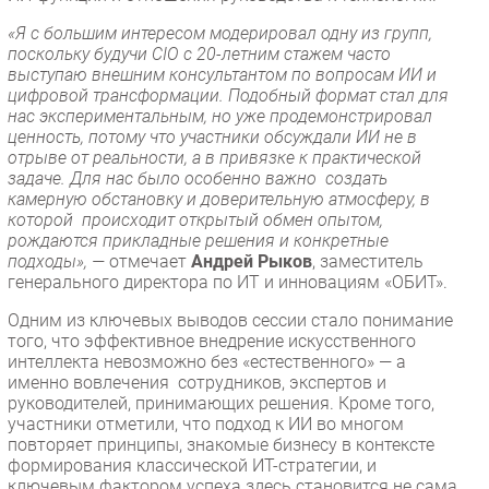
«Я с большим интересом модерировал одну из групп,
поскольку будучи CIO с 20-летним стажем часто
выступаю внешним консультантом по вопросам ИИ и
цифровой трансформации. Подобный формат стал для
нас экспериментальным, но уже продемонстрировал
ценность, потому что участники обсуждали ИИ не в
отрыве от реальности, а в привязке к практической
задаче. Для нас было особенно важно создать
камерную обстановку и доверительную атмосферу, в
которой происходит открытый обмен опытом,
рождаются прикладные решения и конкретные
подходы», —
отмечает
Андрей Рыков
, заместитель
генерального директора по ИТ и инновациям «ОБИТ».
Одним из ключевых выводов сессии стало понимание
того, что эффективное внедрение искусственного
интеллекта невозможно без «естественного» — а
именно вовлечения сотрудников, экспертов и
руководителей, принимающих решения. Кроме того,
участники отметили, что подход к ИИ во многом
повторяет принципы, знакомые бизнесу в контексте
формирования классической ИТ-стратегии, и
ключевым фактором успеха здесь становится не сама