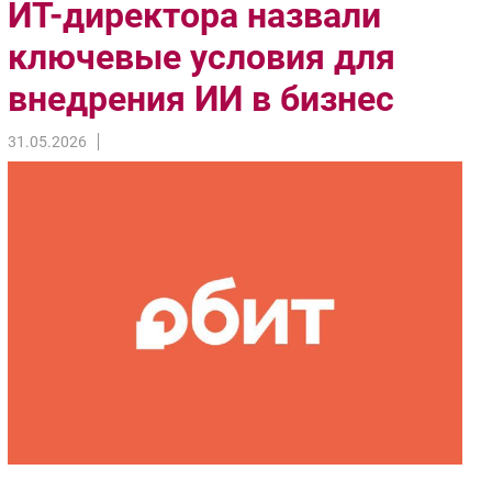
ИТ-директора назвали
Импорто­замещение
ключевые условия для
Автоматизация Промышленности
внедрения ИИ в бизнес
Интернет
Мобильная связь
31.05.2026
Фиксированная связь
Интеграция
Рынок ПК
Маркетинг
Торговые сети
Оборудование
ПО
Outsourcing
Кадры
Регулирование
Финансы
Web