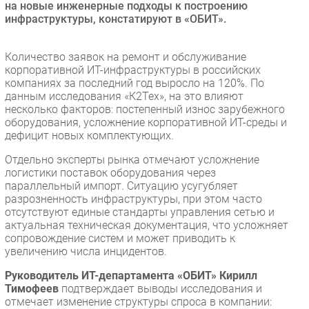
на новые инженерные подходы к построению
Безопасность
инфраструктуры, констатируют в «ОБИТ».
Инновации
Количество заявок на ремонт и обслуживание
CIO/Управление ИТ
корпоративной ИТ-инфраструктуры в российских
Гаджеты
компаниях за последний год выросло на 120%. По
Здоровье
данным исследования «К2Тех», на это влияют
несколько факторов: постепенный износ зарубежного
оборудования, усложнение корпоративной ИТ-среды и
РАЗДЕЛЫ
дефицит новых комплектующих.
Отдельно эксперты рынка отмечают усложнение
Новости
логистики поставок оборудования через
Аналитика
параллельный импорт. Ситуацию усугубляет
разрозненность инфраструктуры, при этом часто
Интервью
отсутствуют единые стандарты управления сетью и
Мероприятия
актуальная техническая документация, что усложняет
сопровождение систем и может приводить к
Проекты
увеличению числа инцидентов.
IT класс
Руководитель ИТ-департамента «ОБИТ» Кирилл
Тестовый стенд
Тимофеев
подтверждает выводы исследования и
Каталог компаний
отмечает изменение структуры спроса в компании: