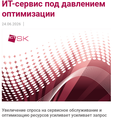
ИТ-сервис под давлением
Импорто­замещение
оптимизации
Автоматизация Промышленности
Интернет
24.06.2026
Мобильная связь
Фиксированная связь
Интеграция
Рынок ПК
Маркетинг
Торговые сети
Оборудование
ПО
Outsourcing
Кадры
Регулирование
Увеличение спроса на сервисное обслуживание и
Финансы
оптимизацию ресурсов усиливает усиливает запрос
Web