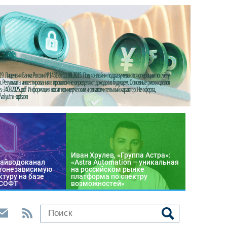
Иван Хрулев, «Группа Астра»:
райводоканал
«Astra Automation – уникальная
тонезависимую
на российском рынке
туру на базе
платформа по спектру
 СОФТ
возможностей»