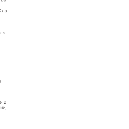
 на
ль
a
я в
ии,