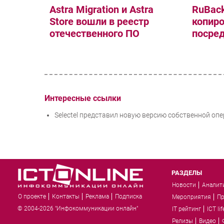
Astra Migration и Astra
RuBack
Store вошли в реестр
копиро
отечественного ПО
посре
Интересные ссылки
Selectel представил новую версию собственной опе
РАЗДЕЛЫ
Новости
Аналит
О проекте
Контакты
Реклама
Подписка
Мероприятия
П
© 2004-2026 "Инфокоммуникации онлайн"
IT рейтинг
ICT lif
Релизы
Видео