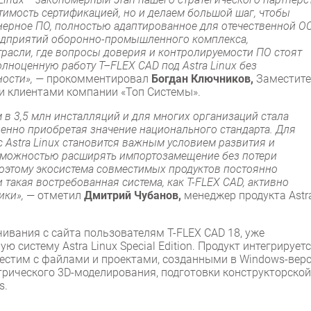
тимость сертификацией, но и делаем большой шаг, чтобы
рное ПО, полностью адаптированное для отечественной ОС
редприятий оборонно-промышленного комплекса,
расли, где вопросы доверия и контролируемости ПО стоят
олноценную работу T–FLEX CAD под Astra Linux без
ости», —
прокомментировал
Богдан Ключников,
Заместите
и клиентами компании «Топ Системы».
ем в 3,5 млн инсталляций и для многих организаций стала
енно приобретая значение национального стандарта. Для
 Astra Linux становится важным условием развития и
озможностью расширять импортозамещение без потери
этому экосистема совместимых продуктов постоянно
и такая востребованная система, как T-FLEX CAD, активно
ики»,
— отметил
Дмитрий Чубанов,
менеджер продукта Astr
ивания с сайта пользователям T-FLEX CAD 18, уже
систему Astra Linux Special Edition. Продукт интегрируетс
стим с файлами и проектами, созданными в Windows-верс
рического 3D-моделирования, подготовки конструкторской
s.