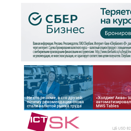
Не сто резюме, а сто друзей:
«Холдинг Аква» з
почему рекомендации снова
автоматизировал
стали валютой рынка труда
MWS Tables
ЦБ
USD 82