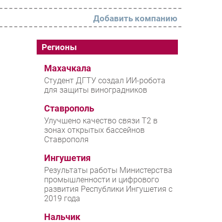
Добавить компанию
РАЗДЕЛЫ
Регионы
Новости
Махачкала
Студент ДГТУ создал ИИ-робота
Аналитика
для защиты виноградников
Интервью
Ставрополь
Мероприятия
Улучшено качество связи T2 в
зонах открытых бассейнов
Проекты
Ставрополя
IT класс
Ингушетия
Тестовый стенд
Результаты работы Министерства
промышленности и цифрового
Каталог компаний
развития Республики Ингушетия с
2019 года
Нальчик