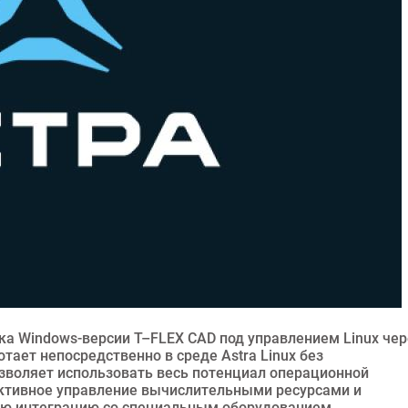
ска Windows-версии T–FLEX CAD под управлением Linux чер
тает непосредственно в среде Astra Linux без
зволяет использовать весь потенциал операционной
ктивное управление вычислительными ресурсами и
ую интеграцию со специальным оборудованием,