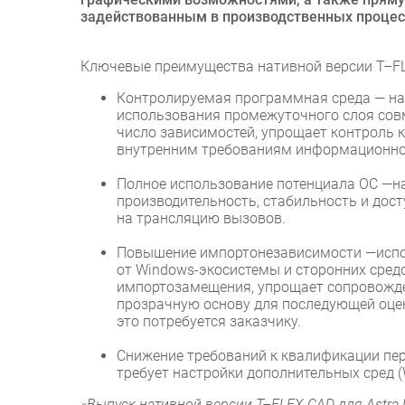
задействованным в производственных процес
Ключевые преимущества нативной версии T–FLE
Контролируемая программная среда — на
использования промежуточного слоя сов
число зависимостей, упрощает контроль к
внутренним требованиям информационно
Полное использование потенциала ОС —н
производительность, стабильность и дос
на трансляцию вызовов.
Повышение импортонезависимости —испол
от Windows-экосистемы и сторонних сред
импортозамещения, упрощает сопровожде
прозрачную основу для последующей оцен
это потребуется заказчику.
Снижение требований к квалификации пер
требует настройки дополнительных сред (
«Выпуск нативной версии T–FLEX CAD для Astra 