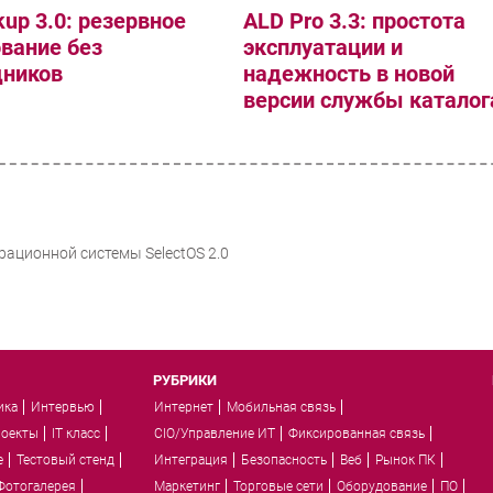
up 3.0: резервное
ALD Pro 3.3: простота
вание без
эксплуатации и
дников
надежность в новой
версии службы каталог
рационной системы SelectOS 2.0
РУБРИКИ
ика
Интервью
Интернет
Мобильная связь
роекты
IT класс
CIO/Управление ИТ
Фиксированная связь
e
Тестовый стенд
Интеграция
Безопасность
Веб
Рынок ПК
Фотогалерея
Маркетинг
Торговые сети
Оборудование
ПО