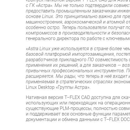
с ГК «Астра». Мы не только подтвердили совмес
предоставить промышленным заказчикам инжене
основе Linux. Это принципиально важно для п
машиностроения, аэрокосмической и атомной от
особенно остро. Теперь пользователи получат п
компромиссов в производительности и безопасн
генерального директора по работе с ключевым
«Astra Linux уже используется в стране более ч
базовой платформой импортозамещения, постеп
разработчиков прикладного ПО совместимость с
применения их решений, а для заказчиков — в
привычных профессиональных инструментов. По
расширяется. Мы рады, что теперь в неё входит 
применяемая в стратегических отраслях эконом
Linux Desktop «Группы Астра».
Нативная версия T–FLEX CAD доступна для скач
использующих или переходящих на операционную 
существующие PLM-процессы, полностью совме
и поддерживает все основные функции парамет
документации и обмена данными с T–FLEX DOC