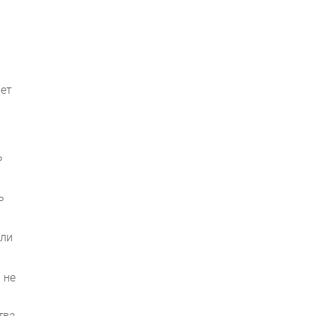
ает
ь
ь
сли
 не
тва