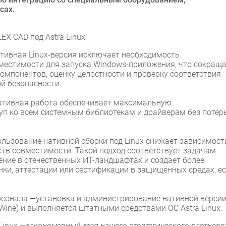
сах.
X CAD под Astra Linux:
тивная Linux-версия исключает необходимость
местимости для запуска Windows-приложения, что сокращ
омпонентов, оценку целостности и проверку соответствия
й безопасности.
ативная работа обеспечивает максимальную
туп ко всем системным библиотекам и драйверам без потер
ьзование нативной сборки под Linux снижает зависимост
ств совместимости. Такой подход соответствует задачам
ние в отечественных ИТ-ландшафтах и создает более
ки, аттестации или сертификации в защищенных средах, е
сонала —установка и администрирование нативной версии
Wine) и выполняется штатными средствами ОС Astra Linux.
Linux —закономерный этап нашего стратегического партнерс