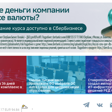
Свыше тысячи школ
Ставропольк
а 36 дней
Уральского ФО выбрали ОС
создал импор
 комплаенс в
Astra Linux для цифровизации
ИТ-инфраструк
образования
решений РЕД
.17 EUR 94.84
°