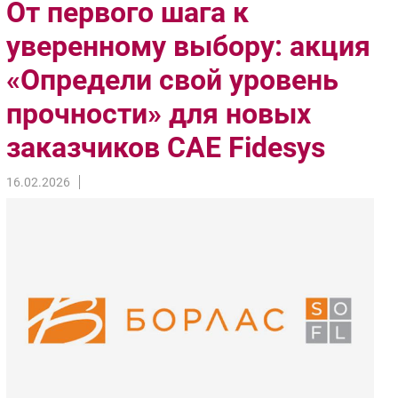
От первого шага к
Импорто­замещение
уверенному выбору: акция
Автоматизация Промышленности
«Определи свой уровень
Интернет
Мобильная связь
прочности» для новых
Фиксированная связь
заказчиков CAE Fidesys
Интеграция
Рынок ПК
16.02.2026
Маркетинг
Торговые сети
Оборудование
ПО
Outsourcing
Кадры
Регулирование
Финансы
Web