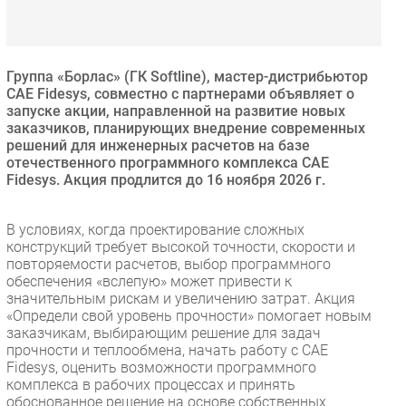
Безопасность
Инновации
CIO/Управление ИТ
Группа «Борлас» (ГК Softline), мастер-дистрибьютор
CAE Fidesys, совместно с партнерами объявляет о
Гаджеты
запуске акции, направленной на развитие новых
Здоровье
заказчиков, планирующих внедрение современных
решений для инженерных расчетов на базе
отечественного программного комплекса CAE
РАЗДЕЛЫ
Fidesys. Акция продлится до 16 ноября 2026 г.
Новости
В условиях, когда проектирование сложных
Аналитика
конструкций требует высокой точности, скорости и
повторяемости расчетов, выбор программного
Интервью
обеспечения «вслепую» может привести к
Мероприятия
значительным рискам и увеличению затрат. Акция
«Определи свой уровень прочности» помогает новым
Проекты
заказчикам, выбирающим решение для задач
IT класс
прочности и теплообмена, начать работу с CAE
Тестовый стенд
Fidesys, оценить возможности программного
комплекса в рабочих процессах и принять
Каталог компаний
обоснованное решение на основе собственных