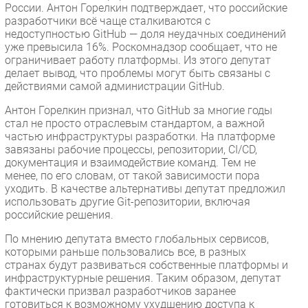
России. Антон Горелкин подтверждает, что российские
Безопасность
разработчики всё чаще сталкиваются с
недоступностью GitHub — доля неудачных соединений
Инновации
уже превысила 16%. Роскомнадзор сообщает, что не
CIO/Управление ИТ
ограничивает работу платформы. Из этого депутат
делает вывод, что проблемы могут быть связаны с
Гаджеты
действиями самой администрации GitHub.
Здоровье
Антон Горелкин признал, что GitHub за многие годы
стал не просто отраслевым стандартом, а важной
РАЗДЕЛЫ
частью инфраструктуры разработки. На платформе
завязаны рабочие процессы, репозитории, CI/CD,
Новости
документация и взаимодействие команд. Тем не
менее, по его словам, от такой зависимости пора
Аналитика
уходить. В качестве альтернативы депутат предложил
Интервью
использовать другие Git-репозитории, включая
российские решения.
Мероприятия
По мнению депутата вместо глобальных сервисов,
Проекты
которыми раньше пользовались все, в разных
IT класс
странах будут развиваться собственные платформы и
Тестовый стенд
инфраструктурные решения. Таким образом, депутат
фактически призвал разработчиков заранее
Каталог компаний
готовиться к возможному ухудшению доступа к