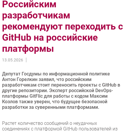
Российским
Импорто­замещение
разработчикам
Автоматизация Промышленности
рекомендуют переходить с
Интернет
Мобильная связь
GitHub на российские
Фиксированная связь
платформы
Интеграция
Рынок ПК
13.05.2026
Маркетинг
Торговые сети
Депутат Госдумы по информационной политике
Антон Горелкин заявил, что российским
Оборудование
разработчикам стоит переносить проекты с GitHub в
ПО
другие репозитории. Эксперт российской DevOps-
платформы GitFlic для работы с кодом Максим
Outsourcing
Козлов также уверен, что будущее безопасной
Кадры
разработки за суверенными платформами.
Регулирование
Финансы
Растет количество сообщений о неудачных
соединениях с платформой GitHub пользователей из
Web