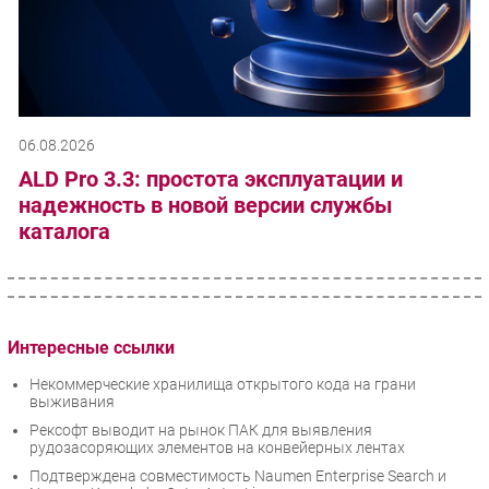
06.08.2026
ALD Pro 3.3: простота эксплуатации и
надежность в новой версии службы
каталога
Интересные ссылки
Некоммерческие хранилища открытого кода на грани
выживания
Рексофт выводит на рынок ПАК для выявления
рудозасоряющих элементов на конвейерных лентах
Подтверждена совместимость Naumen Enterprise Search и