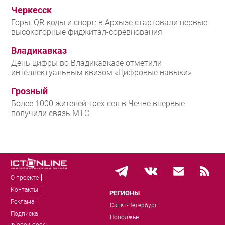
Черкесск
Горы, QR-коды и спорт: в Архызе стартовали первые
высокогорные фиджитал-соревнования
Владикавказ
День цифры во Владикавказе отметили
интеллектуальным квизом «Цифровые навыки»
Грозный
Более 1000 жителей трех сел в Чечне впервые
получили связь МТС
О проекте
Контакты
РЕГИОНЫ
Реклама
Санкт-Петербург
Подписка
Поволжье