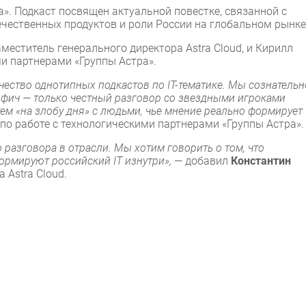
а». Подкаст посвящен актуальной повестке, связанной с
ечественных продуктов и роли России на глобальном рынке
еститель генерального директора Astra Cloud, и Кирилл
ми партнерами «Группы Астра».
чество однотипных подкастов по IT-тематике. Мы сознательн
х фич — только честный разговор со звездными игроками
ем «на злобу дня» с людьми, чье мнение реально формирует I
по работе с технологическими партнерами «Группы Астра».
о разговора в отрасли. Мы хотим говорить о том, что
ормируют российский IT изнутри»,
— добавил
Константин
 Astra Cloud.