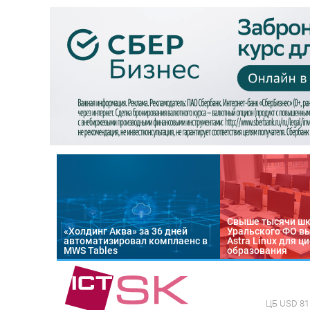
Свыше тысячи ш
«Холдинг Аква» за 36 дней
Уральского ФО в
автоматизировал комплаенс в
Astra Linux для 
MWS Tables
образования
ЦБ
USD 81