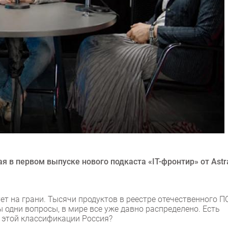
 в первом выпуске нового подкаста «IT-фронтир» от Astr
ет на грани. Тысячи продуктов в реестре отечественного ПО
ны одни вопросы, в мире все уже давно распределено. Есть
 этой классификации Россия?