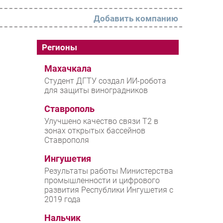
Добавить компанию
РАЗДЕЛЫ
Регионы
Новости
Махачкала
Студент ДГТУ создал ИИ-робота
Аналитика
для защиты виноградников
Интервью
Ставрополь
Мероприятия
Улучшено качество связи T2 в
зонах открытых бассейнов
Проекты
Ставрополя
IT класс
Ингушетия
Тестовый стенд
Результаты работы Министерства
промышленности и цифрового
Каталог компаний
развития Республики Ингушетия с
2019 года
Нальчик