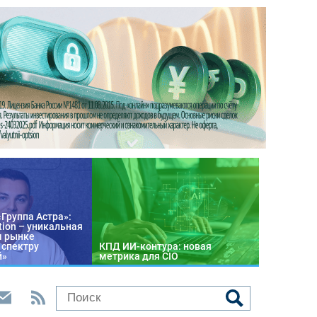
«Группа Астра»:
tion – уникальная
м рынке
 спектру
КПД ИИ-контура: новая
й»
метрика для CIO