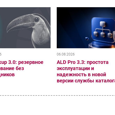
6
06.08.2026
up 3.0: резервное
ALD Pro 3.3: простота
вание без
эксплуатации и
дников
надежность в новой
версии службы каталог