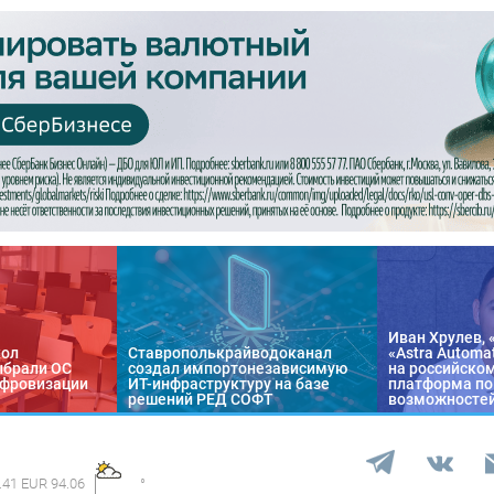
Иван Хрулев, 
кол
Ставрополькрайводоканал
«Astra Automa
ыбрали ОС
создал импортонезависимую
на российско
цифровизации
ИТ-инфраструктуру на базе
платформа по
решений РЕД СОФТ
возможносте
.41 EUR 94.06
°