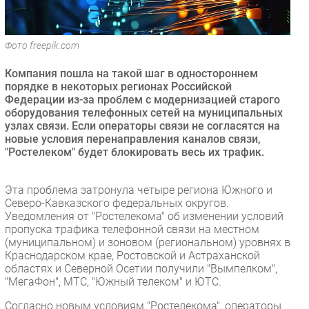
Безопасность
Инновации
Фото freepik.com
CIO/Управление ИТ
Компания пошла на такой шаг в одностороннем
Гаджеты
порядке в некоторых регионах Российской
Здоровье
Федерации из-за проблем с модернизацией старого
оборудования телефонных сетей на муниципальных
узлах связи. Если операторы связи не согласятся на
РАЗДЕЛЫ
новые условия перенаправления каналов связи,
"Ростелеком" будет блокировать весь их трафик.
Новости
Аналитика
Эта проблема затронула четыре региона Южного и
Интервью
Северо-Кавказского федеральных округов.
Уведомления от "Ростелекома" об изменении условий
Мероприятия
пропуска трафика телефонной связи на местном
Проекты
(муниципальном) и зоновом (региональном) уровнях в
Краснодарском крае, Ростовской и Астраханской
IT класс
областях и Северной Осетии получили "Вымпелком",
Тестовый стенд
"МегаФон", МТС, "Южный телеком" и ЮТС.
Каталог компаний
Согласно новым условиям "Ростелекома", операторы