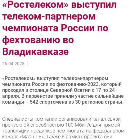
«Ростелеком» выступил
Импорто­замещение
телеком-партнером
Автоматизация Промышленности
чемпионата России по
Интернет
Мобильная связь
фехтованию во
Фиксированная связь
Владикавказе
Интеграция
Рынок ПК
26.04.2023
Маркетинг
Торговые сети
«Ростелеком» выступил телеком-партнером
чемпионата России по фехтованию-2023, который
Оборудование
проходил в столице Северной Осетии с 17 по 24
ПО
апреля. В первенстве приняли участие сильнейшие
команды – 542 спортсмена из 30 регионов страны.
Outsourcing
Кадры
Специалисты компании организовали канал связи
Регулирование
пропускной способностью 100 Мбит/с для прямой
Финансы
трансляции поединков чемпионата на федеральном
канале «Матч ТВ». Также в рамках проекта они
Web