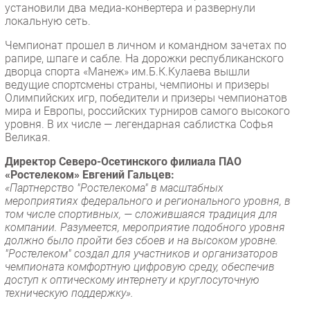
установили два медиа-конвертера и развернули
Безопасность
локальную сеть.
Инновации
Чемпионат прошел в личном и командном зачетах по
CIO/Управление ИТ
рапире, шпаге и сабле. На дорожки республиканского
дворца спорта «Манеж» им.Б.К.Кулаева вышли
Гаджеты
ведущие спортсмены страны, чемпионы и призеры
Здоровье
Олимпийских игр, победители и призеры чемпионатов
мира и Европы, российских турниров самого высокого
уровня. В их числе — легендарная саблистка Софья
РАЗДЕЛЫ
Великая.
Директор Северо-Осетинского филиала ПАО
Новости
«Ростелеком» Евгений Гальцев:
Аналитика
«Партнерство "Ростелекома" в масштабных
мероприятиях федерального и регионального уровня, в
Интервью
том числе спортивных, — сложившаяся традиция для
Мероприятия
компании. Разумеется, мероприятие подобного уровня
должно было пройти без сбоев и на высоком уровне.
Проекты
"Ростелеком" создал для участников и организаторов
IT класс
чемпионата комфортную цифровую среду, обеспечив
Тестовый стенд
доступ к оптическому интернету и круглосуточную
техническую поддержку».
Каталог компаний