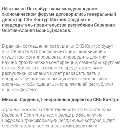
Безопасность
Об этом на Петербургском международном
экономическом форуме договорились генеральный
Инновации
директор СКБ Контур Михаил Сродных и
CIO/Управление ИТ
председатель правительства республики Северная
Осетия-Алания Борис Джанаев.
Гаджеты
Здоровье
В рамках соглашения сотрудники СКБ Контур будут
участвовать в IT-профориентации школьников и
РАЗДЕЛЫ
студентов: организовывать и проводить для них
научно-практические конференции, семинары, круглые
Новости
столы. Кроме этого вместе с представителями
республики компания будет разрабатывать и
Аналитика
внедрять лучшие информационные технологии и
Интервью
системы, чтобы сделать жизнь жителей республики
еще комфортнее.
Мероприятия
Михаил Сродных, Генеральный директор СКБ Контур:
Проекты
IT класс
«Для нас большая ответственность стать партнером
Северной Осетии и внести вклад в обеспечение
Тестовый стенд
цифровой трансформации республики, которая будет
Каталог компаний
способствовать поступательному развитию и