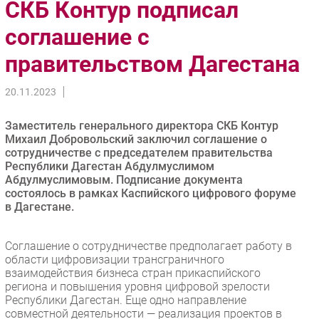
СКБ Контур подписал
Импорто­замещение
соглашение с
Автоматизация Промышленности
правительством Дагестана
Интернет
Мобильная связь
20.11.2023
Фиксированная связь
Интеграция
Заместитель генерального директора СКБ Контур
Рынок ПК
Михаил Добровольский заключил соглашение о
сотрудничестве с председателем правительства
Маркетинг
Республики Дагестан Абдулмуслимом
Торговые сети
Абдулмуслимовым. Подписание документа
состоялось в рамках Каспийского цифрового форуме
Оборудование
в Дагестане.
ПО
Outsourcing
Соглашение о сотрудничестве предполагает работу в
Кадры
области цифровизации трансграничного
взаимодействия бизнеса стран прикаспийского
Регулирование
региона и повышения уровня цифровой зрелости
Финансы
Республики Дагестан. Еще одно направление
совместной деятельности — реализация проектов в
Web