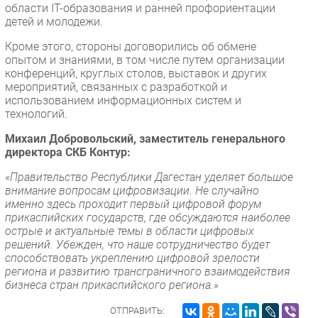
области IT-образования и ранней профориентации
Безопасность
детей и молодежи.
Инновации
Кроме этого, стороны договорились об обмене
CIO/Управление ИТ
опытом и знаниями, в том числе путем организации
конференций, круглых столов, выставок и других
Гаджеты
мероприятий, связанных с разработкой и
Здоровье
использованием информационных систем и
технологий.
РАЗДЕЛЫ
Михаил Добровольский, заместитель генерального
директора СКБ Контур:
Новости
«Правительство Республики Дагестан уделяет большое
Аналитика
внимание вопросам цифровизации. Не случайно
именно здесь проходит первый цифровой форум
Интервью
прикаспийских государств, где обсуждаются наиболее
Мероприятия
острые и актуальные темы в области цифровых
решений. Убежден, что наше сотрудничество будет
Проекты
способствовать укреплению цифровой зрелости
IT класс
региона и развитию трансграничного взаимодействия
бизнеса стран прикаспийского региона.»
Тестовый стенд
Каталог компаний
ОТПРАВИТЬ: