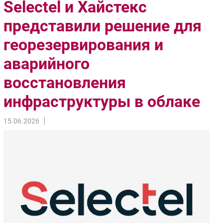
Selectel и Хайстекс
Импорто­замещение
представили решение для
Автоматизация Промышленности
георезервирования и
Интернет
Мобильная связь
аварийного
Фиксированная связь
восстановления
Интеграция
Рынок ПК
инфраструктуры в облаке
Маркетинг
15.06.2026
Торговые сети
Оборудование
ПО
Outsourcing
Кадры
Регулирование
Финансы
Web