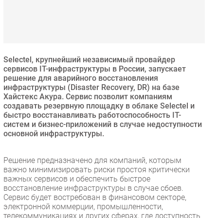
Безопасность
Инновации
CIO/Управление ИТ
Гаджеты
Selectel, крупнейший независимый провайдер
Здоровье
сервисов IT-инфраструктуры в России, запускает
решение для аварийного восстановления
инфраструктуры (Disaster Recovery, DR) на базе
РАЗДЕЛЫ
Хайстекс Акура. Сервис позволит компаниям
создавать резервную площадку в облаке Selectel и
быстро восстанавливать работоспособность IT-
Новости
систем и бизнес-приложений в случае недоступности
Аналитика
основной инфраструктуры.
Интервью
Мероприятия
Решение предназначено для компаний, которым
важно минимизировать риски простоя критически
Проекты
важных сервисов и обеспечить быстрое
IT класс
восстановление инфраструктуры в случае сбоев.
Тестовый стенд
Сервис будет востребован в финансовом секторе,
электронной коммерции, промышленности,
Каталог компаний
телекоммуникациях и других сферах, где доступность