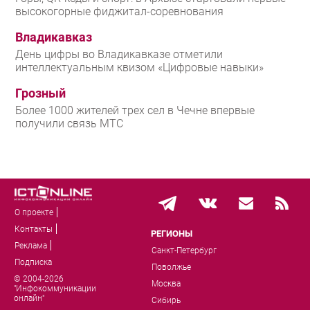
высокогорные фиджитал-соревнования
Владикавказ
День цифры во Владикавказе отметили
интеллектуальным квизом «Цифровые навыки»
Грозный
Более 1000 жителей трех сел в Чечне впервые
получили связь МТС
О проекте
Контакты
РЕГИОНЫ
Реклама
Санкт-Петербург
Подписка
Поволжье
© 2004-2026
Москва
"Инфокоммуникации
онлайн"
Сибирь