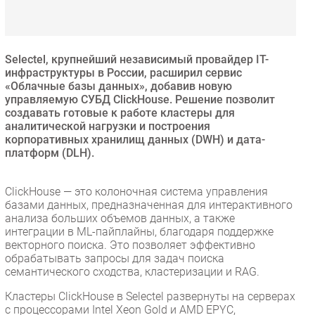
Безопасность
Инновации
CIO/Управление ИТ
Selectel, крупнейший независимый провайдер IT-
инфраструктуры в России, расширил сервис
Гаджеты
«Облачные базы данных», добавив новую
Здоровье
управляемую СУБД ClickHouse. Решение позволит
создавать готовые к работе кластеры для
аналитической нагрузки и построения
РАЗДЕЛЫ
корпоративных хранилищ данных (DWH) и дата-
платформ (DLH).
Новости
Аналитика
ClickHouse — это колоночная система управления
базами данных, предназначенная для интерактивного
Интервью
анализа больших объемов данных, а также
Мероприятия
интеграции в ML-пайплайны, благодаря поддержке
векторного поиска. Это позволяет эффективно
Проекты
обрабатывать запросы для задач поиска
IT класс
семантического сходства, кластеризации и RAG.
Тестовый стенд
Кластеры ClickHouse в Selectel развернуты на серверах
Каталог компаний
с процессорами Intel Xeon Gold и AMD EPYC,