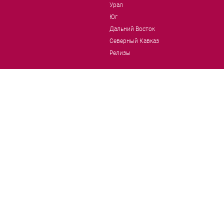
Урал
Юг
Дальний Восток
Северный Кавказ
Релизы