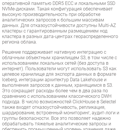
оперативной памятью DDR5 ECC и локальными SSD
NVMe-дисками. Такая конфигурация обеспечивает
высокую производительность при обработке
аналитических запросов к большим массивам
данных. Для отказоустойчивости доступны Multi-AZ
кластеры с гарантированным размещением нод
кластера в разных дата-центрах геораспределенного
региона облака.
Решение поддерживает нативную интеграцию с
облачным объектным хранилищем S3, в том числе с
использованием локальных сетей (без доступа в
интернет). Пользователи могут использовать S3 как
целевое хранилище для экспорта данных в формате
Iceberg, интеграции архитектур Data Lakehouse и
выполнения запросов к данным, хранящимся в S3.
Это сокращает расходы более чем в два раза по
сравнению с использованием классического DWH
подхода. В число возможностей ClickHouse в Selectel
также входят отказоустойчивость, репликация,
шардирование, встроенный мониторинг, aудит-логи и
группы безопасности. Все это позволяет надежно
обрабатывать тяжелые аналитические запросы и
обеспечить промышленный уровень хранения даже