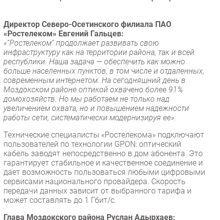
Безопасность
Директор Северо-Осетинского филиала ПАО
Инновации
«Ростелеком» Евгений Гальцев:
CIO/Управление ИТ
«“Ростелеком” продолжает развивать свою
инфраструктуру как на территории района, так и всей
Гаджеты
республики. Наша задача — обеспечить как можно
Здоровье
больше населенных пунктов, в том числе и отдаленных,
современным интернетом. На сегодняшний день в
Моздокском районе оптикой охвачено более 91%
РАЗДЕЛЫ
домохозяйств. Но мы работаем не только над
увеличением охвата, но и повышением надежности
Новости
работы сети, систематически модернизируя ее».
Аналитика
Технические специалисты «Ростелекома» подключают
Интервью
пользователей по технологии GPON: оптический
кабель заводят непосредственно в дом абонента. Это
Мероприятия
гарантирует стабильное и качественное соединение и
Проекты
дает возможность пользоваться любыми цифровыми
сервисами национального провайдера. Скорость
IT класс
передачи данных зависит от выбранного тарифа и
Тестовый стенд
может составлять до 1 Гбит/с.
Каталог компаний
Глава Моздокского района Руслан Адырхаев: