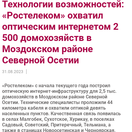
Технологии возможностей:
Импорто­замещение
«Ростелеком» охватил
Автоматизация Промышленности
оптическим интернетом 2
Интернет
Мобильная связь
500 домохозяйств в
Фиксированная связь
Моздокском районе
Интеграция
Рынок ПК
Северной Осетии
Маркетинг
31.08.2023
Торговые сети
Оборудование
«Ростелеком» с начала текущего года построил
ПО
оптическую интернет-инфраструктуру для 2,5 тыс.
домохозяйств в Моздокском районе Северной
Outsourcing
Осетии. Технические специалисты проложили 44
Кадры
километра кабеля и охватили оптикой девять
населенных пунктов. Качественная связь появилась
Регулирование
в селах Малгобек, Сухотское, Хурикау, в поселках
Финансы
Садовый, Советский, Притеречный, Тельмана, а
также в станицах Новоосетинская и Черноярская.
Web