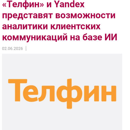
«Телфин» и Yandex
Импорто­замещение
представят возможности
Автоматизация Промышленности
аналитики клиентских
Интернет
Мобильная связь
коммуникаций на базе ИИ
Фиксированная связь
Интеграция
02.06.2026
Рынок ПК
Маркетинг
Торговые сети
Оборудование
ПО
Outsourcing
Кадры
Регулирование
Финансы
Web