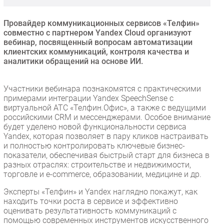
Безопасность
Провайдер коммуникационных сервисов «Телфин»
Инновации
совместно с партнером Yandex Cloud организуют
CIO/Управление ИТ
вебинар, посвященный вопросам автоматизации
клиентских коммуникаций, контроля качества и
Гаджеты
аналитики обращений на основе ИИ.
Здоровье
Участники вебинара познакомятся с практическими
РАЗДЕЛЫ
примерами интеграции Yandex SpeechSense с
виртуальной АТС «Телфин.Офис», а также с ведущими
российскими CRM и мессенджерами. Особое внимание
Новости
будет уделено новой функциональности сервиса
Аналитика
Yandex, которая позволяет в пару кликов настраивать
и полностью контролировать ключевые бизнес-
Интервью
показатели, обеспечивая быстрый старт для бизнеса в
Мероприятия
разных отраслях: строительстве и недвижимости,
торговле и e-commerce, образовании, медицине и др.
Проекты
IT класс
Эксперты «Телфин» и Yandex наглядно покажут, как
находить точки роста в сервисе и эффективно
Тестовый стенд
оценивать результативность коммуникаций с
Каталог компаний
помощью современных инструментов искусственного