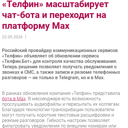
«Телфин» масштабирует
Импорто­замещение
чат-бота и переходит на
Автоматизация Промышленности
платформу Max
Интернет
Мобильная связь
22.05.2026
Фиксированная связь
Интеграция
Российский провайдер коммуникационных сервисов
Рынок ПК
«Телфин» объявляет об обновлении сервиса
«Телфин.Бот» для контроля качества обслуживания.
Маркетинг
Теперь решение позволяет получать уведомления о
Торговые сети
звонках и СМС, а также записи и резюме телефонных
разговоров — не только в Telegram, но и в Max.
Оборудование
ПО
В рамках обновления компания «Телфин» представила
Outsourcing
бота в Max
. В мессенджере есть возможность
Кадры
прослушивать аудиофайлы и пересылать их коллегам.
Благодаря технологии транскрибации пользователи
Регулирование
могут получать короткие текстовые расшифровки и
Финансы
резюме разговоров. Гибкость настроек позволяет
фильтровать уведомления по внешним номерам или
Web