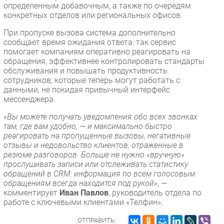
определенным добавочным, а также по очередям
Безопасность
конкретных отделов или региональных офисов.
Инновации
При пропуске вызова система дополнительно
CIO/Управление ИТ
сообщает время ожидания ответа: так сервис
помогает компаниям оперативно реагировать на
Гаджеты
обращения, эффективнее контролировать стандарты
Здоровье
обслуживания и повышать продуктивность
сотрудников, которые теперь могут работать с
данными, не покидая привычный интерфейс
РАЗДЕЛЫ
мессенджера.
«Вы можете получать уведомления обо всех звонках
Новости
там, где вам удобно, — и максимально быстро
Аналитика
реагировать на пропущенные вызовы, негативные
отзывы и недовольство клиентов, отраженные в
Интервью
резюме разговоров. Больше не нужно «вручную»
Мероприятия
прослушивать записи или отслеживать статистику
обращений в CRM: информация по всем голосовым
Проекты
обращениям всегда находится под рукой»
, —
IT класс
комментирует
Иван Павлов
, руководитель отдела по
Тестовый стенд
работе с ключевыми клиентами «Телфин».
Каталог компаний
ОТПРАВИТЬ: