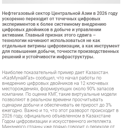
Безопасность
Нефтегазовый сектор Центральной Азии в 2026 году
Инновации
ускоренно переходит от точечных цифровых
CIO/Управление ИТ
экспериментов к более системному внедрению
цифровых двойников в добыче и управлении
Гаджеты
активами. Главный признак этого сдвига –
Здоровье
технологии начинают использоваться не как
отдельные витрины цифровизации, а как инструмент
для повышения добычи, точности производственных
РАЗДЕЛЫ
решений и устойчивости инфраструктуры.
Новости
Наиболее показательный пример дает Казахстан.
Аналитика
«КазМунайГаз» сообщил, что начал работы по
внедрению цифровых двойников на 12 ключевых
Интервью
месторождениях, формирующих около 90% запасов
Мероприятия
компании. По оценке КМГ, такие виртуальные модели
позволяют в реальном времени просчитывать
Проекты
сценарии добычи и обеспечивать ее прирост до 3%
IT класс
ежегодно. Важно и то, что этот разворот происходит в
Тестовый стенд
2026 году, официально объявленном в Казахстане
Годом цифровизации и искусственного интеллекта.
Каталог компаний
Минэнерго страны уже прямо говорит о переходе от