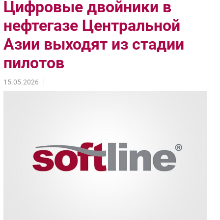
Цифровые двойники в
Импорто­замещение
нефтегазе Центральной
Автоматизация Промышленности
Азии выходят из стадии
Интернет
Мобильная связь
пилотов
Фиксированная связь
Интеграция
15.05.2026
Рынок ПК
Маркетинг
Торговые сети
Оборудование
ПО
Outsourcing
Кадры
Регулирование
Финансы
Web