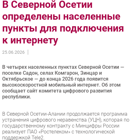
В Северной Осетии
Импорто­замещение
определены населенные
Автоматизация Промышленности
пункты для подключения
Интернет
Мобильная связь
к интернету
Фиксированная связь
Интеграция
25.06.2026
Рынок ПК
В четырех населенных пунктах Северной Осетии —
Маркетинг
поселке Садон, селах Комгарон, Зинцар и
Торговые сети
Октябрьское — до конца 2026 года появится
высокоскоростной мобильный интернет. Об этом
Оборудование
сообщает сайт комитета цифрового развития
ПО
республики.
Outsourcing
Кадры
В Северной Осетии-Алании продолжается программа
устранения цифрового неравенства (УЦН), которая по
Регулирование
государственному контракту с Минцифры России
Финансы
реализует ПАО «Ростелеком» с технологической
поддержкой Tele2.
Web