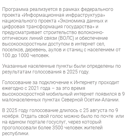
Безопасность
Программа реализуется в рамках федерального
проекта «Информационная инфраструктура»
Инновации
национального проекта «Экономика данных и
CIO/Управление ИТ
цифровая трансформация государства» и
предусматривает строительство волоконно-
Гаджеты
оптических линий связи (ВОЛС) и обеспечение
Здоровье
высокоскоростным доступом в интернет сел,
поселков, деревень, аулов и станиц с населением от
100 до 1000 человек.
РАЗДЕЛЫ
Указанные населенные пункты были определены по
Новости
результатам голосования в 2025 году.
Аналитика
Голосование за подключение к Интернету проходит
ежегодно с 2021 года – за это время
Интервью
высокоскоростной мобильный интернет появился в 9
Мероприятия
малонаселенных пунктах Северной Осетии-Алании.
Проекты
В 2025 году голосование длилось с 25 августа по 9
IT класс
ноября. Отдать свой голос можно было по почте или
на едином портале госуслуг, через который
Тестовый стенд
проголосовали более 3500 человек жителей
Каталог компаний
республики.