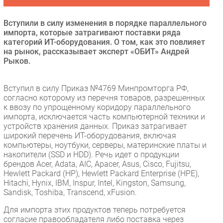
Безопасность
Вступили в силу изменения в порядке параллельного
Инновации
импорта, которые затрагивают поставки ряда
CIO/Управление ИТ
категорий ИТ-оборудования. О том, как это повлияет
на рынок, рассказывает эксперт «ОБИТ» Андрей
Гаджеты
Рыков.
Здоровье
Вступил в силу Приказ №4769 Минпромторга РФ,
РАЗДЕЛЫ
согласно которому из перечня товаров, разрешенных
к ввозу по упрощенному коридору параллельного
импорта, исключается часть компьютерной техники и
Новости
устройств хранения данных. Приказ затрагивает
Аналитика
широкий перечень ИТ-оборудования, включая
компьютеры, ноутбуки, серверы, материнские платы и
Интервью
накопители (SSD и HDD). Речь идет о продукции
Мероприятия
брендов Acer, Adata, AIC, Apacer, Asus, Cisco, Fujitsu,
Hewlett Packard (HP), Hewlett Packard Enterprise (HPE),
Проекты
Hitachi, Hynix, IBM, Inspur, Intel, Kingston, Samsung,
IT класс
Sandisk, Toshiba, Transcend, xFusion.
Тестовый стенд
Для импорта этих продуктов теперь потребуется
Каталог компаний
согласие правообладателя либо поставка через