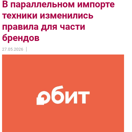
В параллельном импорте
Импорто­замещение
техники изменились
Автоматизация Промышленности
правила для части
Интернет
Мобильная связь
брендов
Фиксированная связь
Интеграция
27.05.2026
Рынок ПК
Маркетинг
Торговые сети
Оборудование
ПО
Outsourcing
Кадры
Регулирование
Финансы
Web