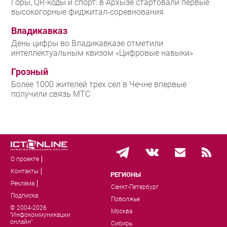
Горы, QR-коды и спорт: в Архызе стартовали первые
высокогорные фиджитал-соревнования
Владикавказ
День цифры во Владикавказе отметили
интеллектуальным квизом «Цифровые навыки»
Грозный
Более 1000 жителей трех сел в Чечне впервые
получили связь МТС
О проекте
Контакты
РЕГИОНЫ
Реклама
Санкт-Петербург
Подписка
Поволжье
© 2004-2026
Москва
"Инфокоммуникации
онлайн"
Сибирь