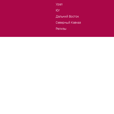
Урал
Юг
Дальний Восток
Северный Кавказ
Релизы