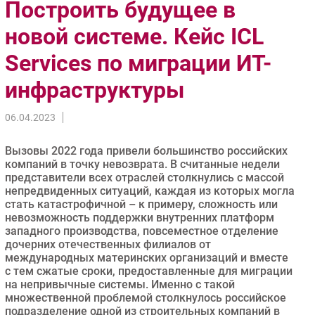
Построить будущее в
Импорто­замещение
новой системе. Кейс ICL
Автоматизация Промышленности
Services по миграции ИТ-
Интернет
Мобильная связь
инфраструктуры
Фиксированная связь
Интеграция
06.04.2023
Рынок ПК
Вызовы 2022 года привели большинство российских
Маркетинг
компаний в точку невозврата. В считанные недели
Торговые сети
представители всех отраслей столкнулись с массой
непредвиденных ситуаций, каждая из которых могла
Оборудование
стать катастрофичной – к примеру, сложность или
ПО
невозможность поддержки внутренних платформ
западного производства, повсеместное отделение
Outsourcing
дочерних отечественных филиалов от
Кадры
международных материнских организаций и вместе
с тем сжатые сроки, предоставленные для миграции
Регулирование
на непривычные системы. Именно с такой
Финансы
множественной проблемой столкнулось российское
подразделение одной из строительных компаний в
Web