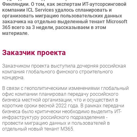
Финляндии. О том, как экспертам ИТ-аутсорсинговой
Безопасность
компании ICL Services удалось спланировать и
организовать миграцию пользовательских данных
Инновации
заказчика на отдельно выделенный тенант Microsoft
CIO/Управление ИТ
365 всего за 3 недели, рассказываем в этом
материале.
Гаджеты
Здоровье
Заказчик проекта
РАЗДЕЛЫ
Заказчиком проекта выступила дочерняя российская
компания глобального финского строительного
Новости
концерна.
Аналитика
В связи с геополитическими изменениями глобальный
Интервью
офис компании планировал передачу российского
Мероприятия
бизнеса местной организации, что и осуществил в
короткие сроки весной 2022 года. В рамках передачи
Проекты
бизнеса было критически необходимо выделить ИТ-
IT класс
инфраструктуру российского подразделения -
провести миграцию данных и пользователей в
Тестовый стенд
отдельный новый тенант M365.
Каталог компаний