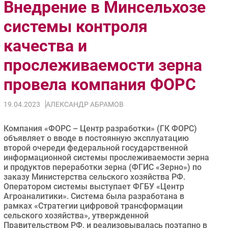
Внедрение в Минсельхозе
Импорто­замещение
системы контроля
Автоматизация Промышленности
качества и
Интернет
Мобильная связь
прослеживаемости зерна
Фиксированная связь
провела компания ФОРС
Интеграция
Рынок ПК
19.04.2023
АЛЕКСАНДР АБРАМОВ
Маркетинг
Торговые сети
Компания «ФОРС – Центр разработки» (ГК ФОРС)
объявляет о вводе в постоянную эксплуатацию
Оборудование
второй очереди федеральной государственной
ПО
информационной системы прослеживаемости зерна
и продуктов переработки зерна (ФГИС «Зерно») по
Outsourcing
заказу Министерства сельского хозяйства РФ.
Кадры
Оператором системы выступает ФГБУ «Центр
Агроаналитики». Система была разработана в
Регулирование
рамках «Стратегии цифровой трансформации
Финансы
сельского хозяйства», утвержденной
Правительством РФ, и реализовывалась поэтапно в
Web