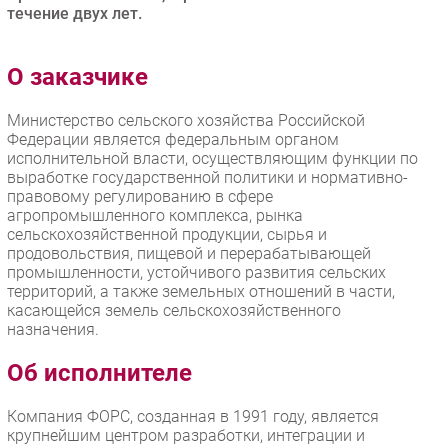
течение двух лет.
Безопасность
Инновации
О заказчике
CIO/Управление ИТ
Гаджеты
Министерство сельского хозяйства Российской
Здоровье
Федерации является федеральным органом
исполнительной власти, осуществляющим функции по
выработке государственной политики и нормативно-
РАЗДЕЛЫ
правовому регулированию в сфере
агропромышленного комплекса, рынка
сельскохозяйственной продукции, сырья и
Новости
продовольствия, пищевой и перерабатывающей
Аналитика
промышленности, устойчивого развития сельских
территорий, а также земельных отношений в части,
Интервью
касающейся земель сельскохозяйственного
Мероприятия
назначения.
Проекты
Об исполнителе
IT класс
Тестовый стенд
Компания ФОРС, созданная в 1991 году, является
Каталог компаний
крупнейшим центром разработки, интеграции и