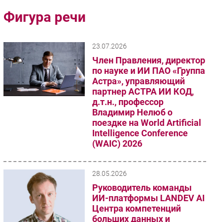
Импорто­замещение
Фигура речи
Автоматизация Промышленности
Интернет
23.07.2026
Мобильная связь
Член Правления, директор
Фиксированная связь
по науке и ИИ ПАО «Группа
Астра», управляющий
Интеграция
партнер АСТРА ИИ КОД,
Рынок ПК
д.т.н., профессор
Маркетинг
Владимир Нелюб о
поездке на World Artificial
Торговые сети
Intelligence Conference
Оборудование
(WAIC) 2026
ПО
Outsourcing
28.05.2026
Кадры
Руководитель команды
Регулирование
ИИ-платформы LANDEV AI
Финансы
Центра компетенций
больших данных и
Web