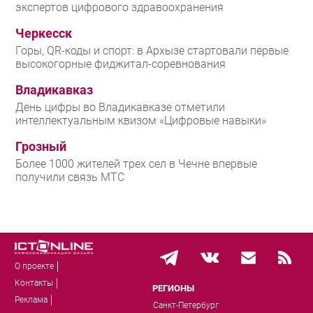
экспертов цифрового здравоохранения
Черкесск
Горы, QR-коды и спорт: в Архызе стартовали первые
высокогорные фиджитал-соревнования
Владикавказ
День цифры во Владикавказе отметили
интеллектуальным квизом «Цифровые навыки»
Грозный
Более 1000 жителей трех сел в Чечне впервые
получили связь МТС
О проекте
Контакты
РЕГИОНЫ
Реклама
Санкт-Петербург