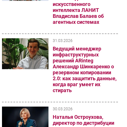
искусственного
Безопасность
интеллекта ЛАНИТ
Инновации
Владислав Балаев об
агентных системах
CIO/Управление ИТ
Гаджеты
Здоровье
31.03.2026
Ведущий менеджер
инфраструктурных
РАЗДЕЛЫ
решений ARinteg
Александр Шинкаренко о
Новости
резервном копировании
Аналитика
2.0: как защитить данные,
Интервью
когда враг умеет их
стирать
Мероприятия
Проекты
IT класс
30.03.2026
Тестовый стенд
Наталья Остроухова,
директор по дистрибуции
Каталог компаний