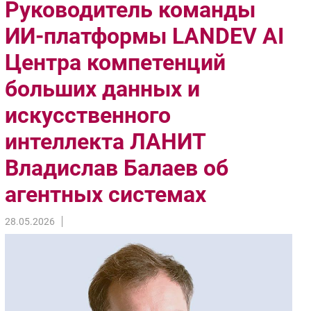
Руководитель команды
Импорто­замещение
ИИ-платформы LANDEV AI
Автоматизация Промышленности
Центра компетенций
Интернет
Мобильная связь
больших данных и
Фиксированная связь
искусственного
Интеграция
Рынок ПК
интеллекта ЛАНИТ
Маркетинг
Владислав Балаев об
Торговые сети
агентных системах
Оборудование
ПО
28.05.2026
Outsourcing
Кадры
Регулирование
Финансы
Web