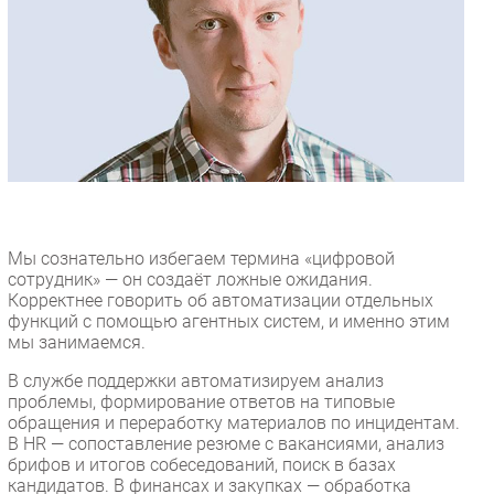
Безопасность
Инновации
CIO/Управление ИТ
Гаджеты
Здоровье
РАЗДЕЛЫ
Мы сознательно избегаем термина «цифровой
Новости
сотрудник» — он создаёт ложные ожидания.
Аналитика
Корректнее говорить об автоматизации отдельных
функций с помощью агентных систем, и именно этим
Интервью
мы занимаемся.
Мероприятия
В службе поддержки автоматизируем анализ
Проекты
проблемы, формирование ответов на типовые
IT класс
обращения и переработку материалов по инцидентам.
В HR — сопоставление резюме с вакансиями, анализ
Тестовый стенд
брифов и итогов собеседований, поиск в базах
Каталог компаний
кандидатов. В финансах и закупках — обработка