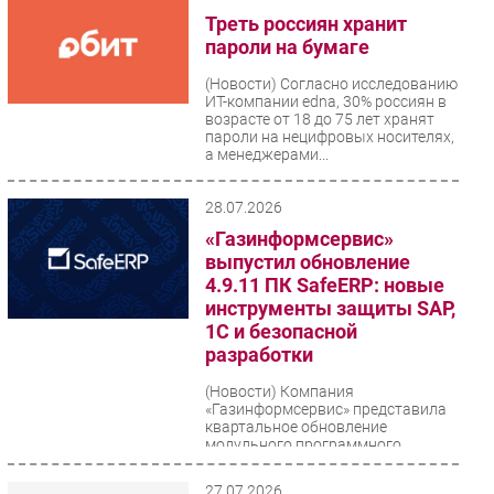
Треть россиян хранит
пароли на бумаге
(Новости)
Согласно исследованию
ИТ-компании edna, 30% россиян в
возрасте от 18 до 75 лет хранят
пароли на нецифровых носителях,
а менеджерами...
28.07.2026
«Газинформсервис»
выпустил обновление
4.9.11 ПК SafeERP: новые
инструменты защиты SAP,
1С и безопасной
разработки
(Новости)
Компания
«Газинформсервис» представила
квартальное обновление
модульного программного
комплекса SafeERP,
предназначенного для
27.07.2026