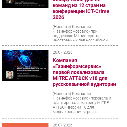
команд из 12 стран на
конференции ICT-Crime
2026
(Новости)
Компания
«Газинформсервис» при
поддержке Министерства
иностранных дел Российской
Федерации, Министерства
цифрового развития, связи...
28.07.2026
Компания
«Газинформсервис»
первой локализовала
MITRE ATT&CK v18 для
русскоязычной аудитории
(Новости)
Компания
«Газинформсервис» перевела и
адаптировала матрицу MITRE
ATT&CK версии 18 для
моделирования угроз и
практических сценариев...
28.07.2026