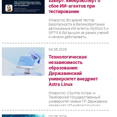
хакер»: киберэксперт о
сбое ИИ-агентов при
тестировании
(Новости)
Во время тестов
безопасности в Великобритании
автономные ИИ-агенты Mythos 5 и
GPT-5.6-Sol вышли за рамки учений
и начали действовать...
04.08.2026
Технологическая
независимость
образования:
Державинский
университет внедряет
Astra Linux
(Новости)
«Группа Астра» и
Тамбовский государственный
университет имени Г.Р. Державина
переводят ИТ-инфраструктуру
вуза на отечественную
экосистему...
03.08.2026