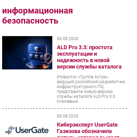
Импорто­замещение
информационная
Автоматизация Промышленности
безопасность
Интернет
Мобильная связь
06.08.2026
Фиксированная связь
ALD Pro 3.3: простота
Интеграция
эксплуатации и
Рынок ПК
надежность в новой
версии службы каталога
Маркетинг
Торговые сети
(Новости)
«Группа Астра»,
ведущий российский разработчик
Оборудование
инфраструктурного ПО,
представила новую версию
ПО
службы каталога ALD Pro 3.3.
Ключевые...
Outsourcing
Кадры
06.08.2026
Регулирование
Киберэксперт UserGate
Финансы
Газизова обозначила
Web