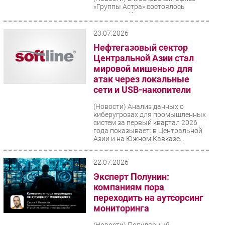
«Группы Астра» состоялось
заседание Консорциума
исследований безопасности
технологий искусственного
23.07.2026
интеллекта,...
Нефтегазовый сектор
Центральной Азии стал
мировой мишенью для
атак через локальные
сети и USB-накопители
(Новости)
Анализ данных о
киберугрозах для промышленных
систем за первый квартал 2026
года показывает: в Центральной
Азии и на Южном Кавказе...
22.07.2026
Эксперт Полунин:
компаниям пора
переходить на аутсорсинг
мониторинга
(Новости)
Популярный