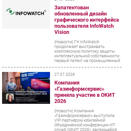
комплексного...
Запатентован
обновленный дизайн
графического интерфейса
пользователя InfoWatch
Vision
(Новости)
ГК InfoWatch
продолжает выстраивать
комплексную политику защиты
интеллектуальной собственности:
первый патент на промышленный
образец...
27.07.2026
Компания
«Газинформсервис»
приняла участие в ОКИТ
2026
(Новости)
Компания
«Газинформсервис» выступила
VIP-партнёром юбилейной
Объединённой конференции ИТ-
служб (ОКИТ 2026), являющейся