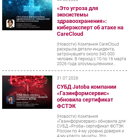
«Это угроза для
экосистемы
здравоохранения»:
киберэксперт об атаке на
CareCloud
(Новости)
Компания CareCloud
раскрыла детали инцидента,
затронувшего около 345 000
человек. В период с 10 по 16 марта
2026 года злоумышленники...
31.07.2026
СУБД Jatoba компании
«Газинформсервис»
обновила сертификат
ФСТЭК
(Новости)
Компания
«Газинформсервис» обновила для
СУБД «Ятоба» сертификат ФСТЭК
России по 4-му уровню доверия и
4-му классу защиты. Это