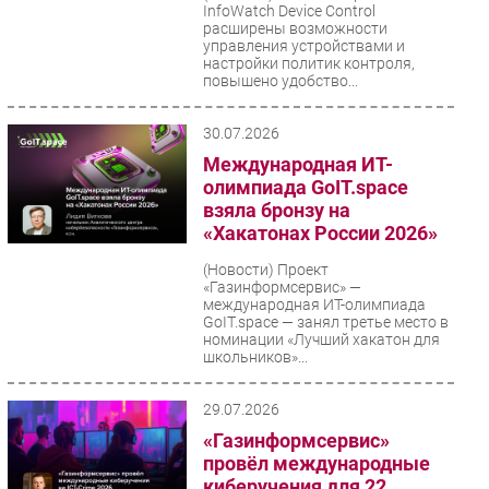
InfoWatch Device Control
расширены возможности
управления устройствами и
настройки политик контроля,
повышено удобство...
30.07.2026
Международная ИТ-
олимпиада GoIT.space
взяла бронзу на
«Хакатонах России 2026»
(Новости)
Проект
«Газинформсервис» —
международная ИТ-олимпиада
GoIT.space — занял третье место в
номинации «Лучший хакатон для
школьников»...
29.07.2026
«Газинформсервис»
провёл международные
киберучения для 22