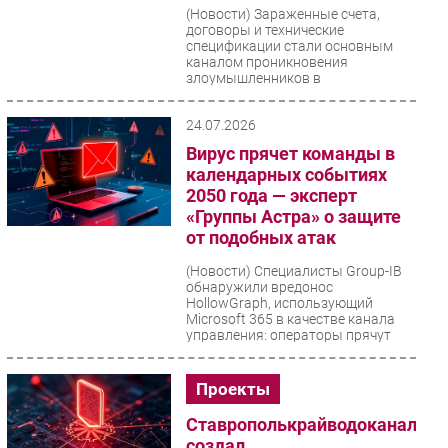
(Новости)
Зараженные счета,
договоры и технические
спецификации стали основным
каналом проникновения
злоумышленников в
промышленные сети Ближнего...
24.07.2026
Вирус прячет команды в
календарных событиях
2050 года — эксперт
«Группы Астра» о защите
от подобных атак
(Новости)
Специалисты Group-IB
обнаружили вредонос
HollowGraph, использующий
Microsoft 365 в качестве канала
управления: операторы прячут
зашифрованные...
Проекты
Ставрополькрайводоканал
создал