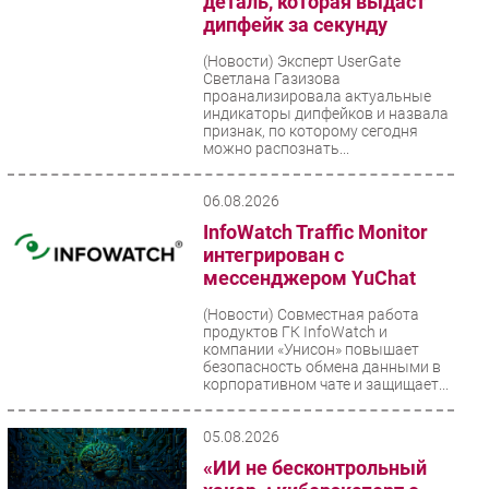
деталь, которая выдаст
дипфейк за секунду
Безопасность
Инновации
(Новости)
Эксперт UserGate
Светлана Газизова
CIO/Управление ИТ
проанализировала актуальные
индикаторы дипфейков и назвала
Гаджеты
признак, по которому сегодня
можно распознать...
Здоровье
06.08.2026
РАЗДЕЛЫ
InfoWatch Traffic Monitor
интегрирован с
Новости
мессенджером YuChat
Аналитика
(Новости)
Совместная работа
Интервью
продуктов ГК InfoWatch и
Мероприятия
компании «Унисон» повышает
безопасность обмена данными в
Проекты
корпоративном чате и защищает...
IT класс
05.08.2026
Тестовый стенд
«ИИ не бесконтрольный
Каталог компаний