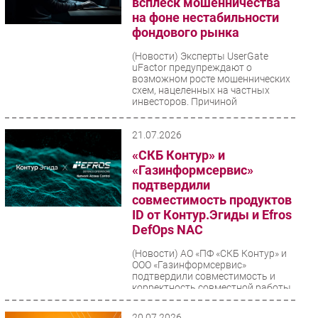
всплеск мошенничества
на фоне нестабильности
фондового рынка
(Новости)
Эксперты UserGate
uFactor предупреждают о
возможном росте мошеннических
схем, нацеленных на частных
инвесторов. Причиной
тревожного...
21.07.2026
«СКБ Контур» и
«Газинформсервис»
подтвердили
совместимость продуктов
ID от Контур.Эгиды и Efros
DefOps NAC
(Новости)
АО «ПФ «СКБ Контур» и
ООО «Газинформсервис»
подтвердили совместимость и
корректность совместной работы
программных продуктов ID от...
20.07.2026