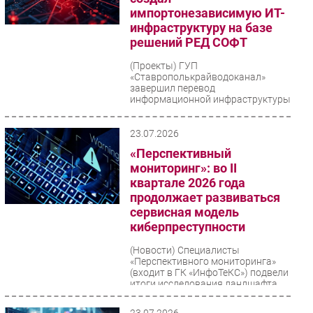
импортонезависимую ИТ-
инфраструктуру на базе
решений РЕД СОФТ
(Проекты)
ГУП
«Ставрополькрайводоканал»
завершил перевод
информационной инфраструктуры
на российское программное
обеспечение. Проект охватил...
23.07.2026
«Перспективный
мониторинг»: во II
квартале 2026 года
продолжает развиваться
сервисная модель
киберпреступности
(Новости)
Специалисты
«Перспективного мониторинга»
(входит в ГК «ИнфоТеКС») подвели
итоги исследования ландшафта
киберугроз во втором квартале...
23.07.2026