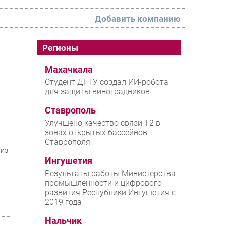
Добавить компанию
РАЗДЕЛЫ
Регионы
Новости
Махачкала
Студент ДГТУ создал ИИ-робота
Аналитика
для защиты виноградников
Интервью
Ставрополь
Мероприятия
Улучшено качество связи T2 в
зонах открытых бассейнов
Проекты
Ставрополя
 из
IT класс
Ингушетия
Тестовый стенд
Результаты работы Министерства
промышленности и цифрового
Каталог компаний
развития Республики Ингушетия с
2019 года
Нальчик