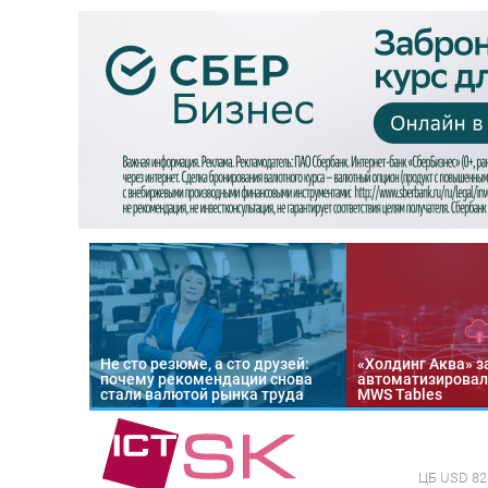
Не сто резюме, а сто друзей:
«Холдинг Аква» з
почему рекомендации снова
автоматизировал
стали валютой рынка труда
MWS Tables
ЦБ
USD 82