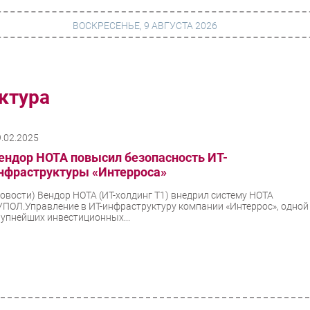
ВОСКРЕСЕНЬЕ, 9 АВГУСТА 2026
г
Финансы
ктура
 сети
Web
9.02.2025
ание
Безопасность
ендор НОТА повысил безопасность ИТ-
Инновации
нфраструктуры «Интерроса»
ng
CIO/Управление ИТ
Новости)
Вендор НОТА (ИТ-холдинг Т1) внедрил систему НОТА
УПОЛ.Управление в ИТ-инфраструктуру компании «Интеррос», одной
Гаджеты
рупнейших инвестиционных...
вание
Здоровье