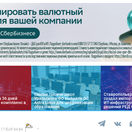
Свыше тысячи школ
Ставропольк
а 36 дней
Уральского ФО выбрали ОС
создал импор
 комплаенс в
Astra Linux для цифровизации
ИТ-инфраструк
образования
решений РЕД
.17 EUR 94.84
°