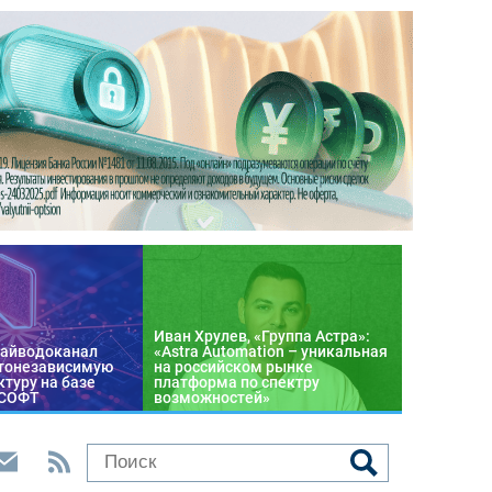
Иван Хрулев, «Группа Астра»:
райводоканал
«Astra Automation – уникальная
тонезависимую
на российском рынке
туру на базе
платформа по спектру
 СОФТ
возможностей»