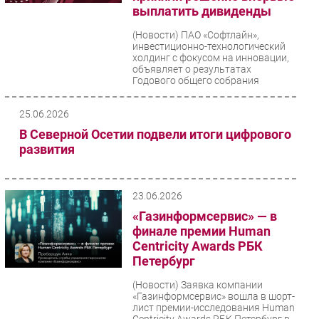
выплатить дивиденды
(Новости)
ПАО «Софтлайн»,
инвестиционно-технологический
холдинг с фокусом на инновации,
объявляет о результатах
Годового общего собрания
акционеров,...
25.06.2026
В Северной Осетии подвели итоги цифрового
развития
23.06.2026
«Газинформсервис» — в
финале премии Human
Centricity Awards РБК
Петербург
(Новости)
Заявка компании
«Газинформсервис» вошла в шорт-
лист премии-исследования Human
Centricity Awards РБК Петербург в