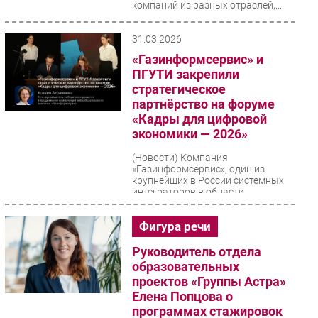
компаний из разных отраслей,...
31.03.2026
«Газинформсервис» и
ПГУТИ закрепили
стратегическое
партнёрство на форуме
«Кадры для цифровой
экономики — 2026»
(Новости)
Компания
«Газинформсервис», один из
крупнейших в России системных
интеграторов в области
безопасности и разработчиков
средств защиты...
Фигура речи
Руководитель отдела
образовательных
проектов «Группы Астра»
Елена Попцова о
программах стажировок