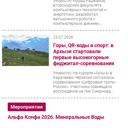
(Новости)
Мурад Раджабов,
второкурсник факультета
Безопасность
компьютерных технологий и
энергетики, разработал
Инновации
автономного робота с
CIO/Управление ИТ
компьютерным зрением...
Гаджеты
23.07.2026
Здоровье
Горы, QR-коды и спорт: в
Архызе стартовали
РАЗДЕЛЫ
первые высокогорные
фиджитал-соревнования
Новости
(Новости)
На курорте «Архыз» в
Аналитика
Карачаево-Черкесии состоялись
соревнования «Цифровые тропы
Интервью
России». Участники совмещали
восхождение на пик Смирнова...
Мероприятия
Проекты
Мероприятия
IT класс
Тестовый стенд
Альфа Конфа 2026. Минеральные Воды
Каталог компаний