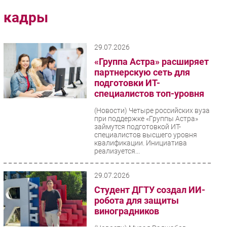
Импорто­замещение
кадры
Автоматизация Промышленности
Интернет
29.07.2026
Мобильная связь
«Группа Астра» расширяет
Фиксированная связь
партнерскую сеть для
подготовки ИТ-
Интеграция
специалистов топ-уровня
Рынок ПК
(Новости)
Четыре российских вуза
Маркетинг
при поддержке «Группы Астра»
Торговые сети
займутся подготовкой ИТ-
специалистов высшего уровня
Оборудование
квалификации. Инициатива
реализуется...
ПО
Outsourcing
29.07.2026
Кадры
Студент ДГТУ создал ИИ-
Регулирование
робота для защиты
виноградников
Финансы
Web