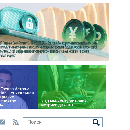
«Группа Астра»:
tion – уникальная
м рынке
 спектру
КПД ИИ-контура: новая
й»
метрика для CIO