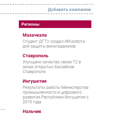
Добавить компанию
РАЗДЕЛЫ
Регионы
Новости
Махачкала
Студент ДГТУ создал ИИ-робота
Аналитика
для защиты виноградников
Интервью
Ставрополь
Мероприятия
Улучшено качество связи T2 в
зонах открытых бассейнов
Проекты
Ставрополя
IT класс
Ингушетия
Тестовый стенд
Результаты работы Министерства
промышленности и цифрового
Каталог компаний
развития Республики Ингушетия с
2019 года
Нальчик