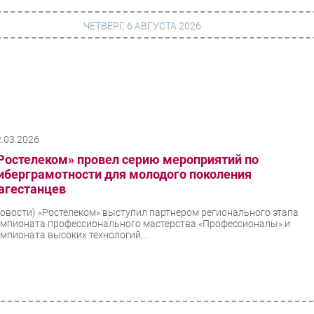
ЧЕТВЕРГ, 6 АВГУСТА 2026
г
Финансы
 сети
Web
2.03.2026
ание
Безопасность
Ростелеком» провел серию мероприятий по
Инновации
иберграмотности для молодого поколения
агестанцев
ng
CIO/Управление ИТ
Новости)
«Ростелеком» выступил партнером регионального этапа
Гаджеты
емпионата профессионального мастерства «Профессионалы» и
емпионата высоких технологий,...
вание
Здоровье