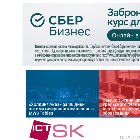
Свыше тысячи ш
«Холдинг Аква» за 36 дней
Уральского ФО в
автоматизировал комплаенс в
Astra Linux для 
MWS Tables
образования
ЦБ
USD 80