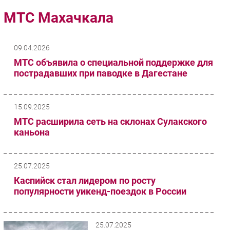
Импорто­замещение
МТС Махачкала
Автоматизация Промышленности
Интернет
09.04.2026
Мобильная связь
МТС объявила о специальной поддержке для
Фиксированная связь
пострадавших при паводке в Дагестане
Интеграция
Рынок ПК
15.09.2025
Маркетинг
МТС расширила сеть на склонах Сулакского
Торговые сети
каньона
Оборудование
ПО
25.07.2025
Outsourcing
Каспийск стал лидером по росту
Кадры
популярности уикенд-поездок в России
Регулирование
Финансы
25.07.2025
Web