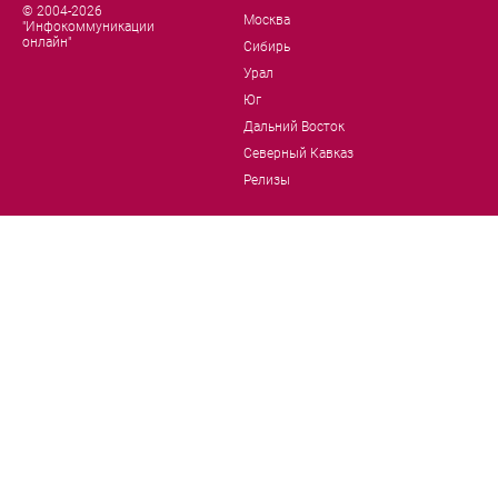
© 2004-2026
Москва
"Инфокоммуникации
онлайн"
Сибирь
Урал
Юг
Дальний Восток
Северный Кавказ
Релизы