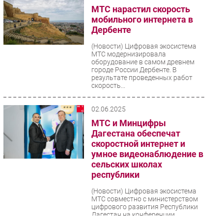
МТС нарастил скорость
Безопасность
мобильного интернета в
Инновации
Дербенте
CIO/Управление ИТ
(Новости)
Цифровая экосистема
Гаджеты
МТС модернизировала
оборудование в самом древнем
Здоровье
городе России Дербенте. В
результате проведенных работ
скорость...
РАЗДЕЛЫ
02.06.2025
Новости
МТС и Минцифры
Аналитика
Дагестана обеспечат
скоростной интернет и
Интервью
умное видеонаблюдение в
Мероприятия
сельских школах
Проекты
республики
IT класс
(Новости)
Цифровая экосистема
Тестовый стенд
МТС совместно с министерством
цифрового развития Республики
Каталог компаний
Дагестан на конференции