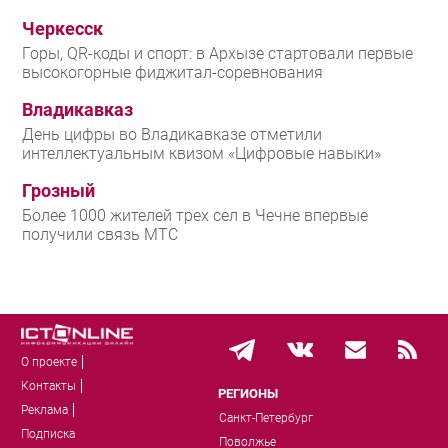
Черкесск
Горы, QR-коды и спорт: в Архызе стартовали первые
высокогорные фиджитал-соревнования
Владикавказ
День цифры во Владикавказе отметили
интеллектуальным квизом «Цифровые навыки»
Грозный
Более 1000 жителей трех сел в Чечне впервые
получили связь МТС
О проекте
Контакты
РЕГИОНЫ
Реклама
Санкт-Петербург
Подписка
Поволжье