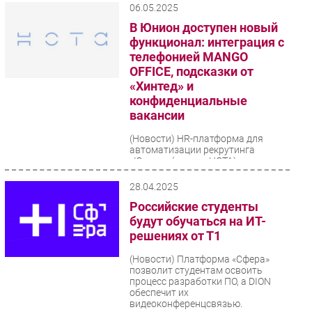
06.05.2025
Безопасность
В Юнион доступен новый
Инновации
функционал: интеграция с
телефонией MANGO
CIO/Управление ИТ
OFFICE, подсказки от
Гаджеты
«Хинтед» и
Здоровье
конфиденциальные
вакансии
РАЗДЕЛЫ
(Новости)
HR-платформа для
автоматизации рекрутинга
«Юнион» (вендор НОТА) выпустила
Новости
масштабное обновление
функционала. В числе ключевых
Аналитика
28.04.2025
нововведений...
Интервью
Российские студенты
будут обучаться на ИТ-
Мероприятия
решениях от Т1
Проекты
(Новости)
Платформа «Сфера»
IT класс
позволит студентам освоить
Тестовый стенд
процесс разработки ПО, а DION
обеспечит их
Каталог компаний
видеоконференцсвязью.