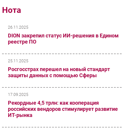
Импорто­замещение
Нота
Автоматизация Промышленности
Интернет
26.11.2025
Мобильная связь
DION закрепил статус ИИ-решения в Едином
Фиксированная связь
реестре ПО
Интеграция
Рынок ПК
25.11.2025
Маркетинг
Росгосстрах перешел на новый стандарт
Торговые сети
защиты данных с помощью Сферы
Оборудование
ПО
17.09.2025
Outsourcing
Рекордные 4,5 трлн: как кооперация
Кадры
российских вендоров стимулирует развитие
Регулирование
ИТ-рынка
Финансы
Web