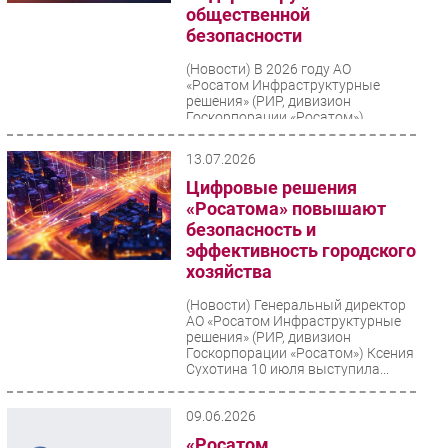
общественной
Безопасность
безопасности
Инновации
(Новости)
В 2026 году АО
CIO/Управление ИТ
«Росатом Инфраструктурные
решения» (РИР, дивизион
Гаджеты
Госкорпорации «Росатом»)
совместно с администрацией
Здоровье
городского округа...
13.07.2026
Цифровые решения
РАЗДЕЛЫ
«Росатома» повышают
безопасность и
Новости
эффективность городского
Аналитика
хозяйства
Интервью
(Новости)
Генеральный директор
Мероприятия
АО «Росатом Инфраструктурные
решения» (РИР, дивизион
Проекты
Госкорпорации «Росатом») Ксения
Сухотина 10 июля выступила...
IT класс
Тестовый стенд
09.06.2026
Каталог компаний
«Росатом