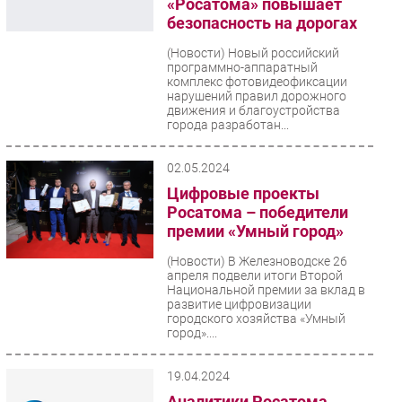
«Росатома» повышает
безопасность на дорогах
(Новости)
Новый российский
программно-аппаратный
комплекс фотовидеофиксации
нарушений правил дорожного
движения и благоустройства
города разработан...
02.05.2024
Цифровые проекты
Росатома – победители
премии «Умный город»
(Новости)
В Железноводске 26
апреля подвели итоги Второй
Национальной премии за вклад в
развитие цифровизации
городского хозяйства «Умный
город»....
19.04.2024
Аналитики Росатома