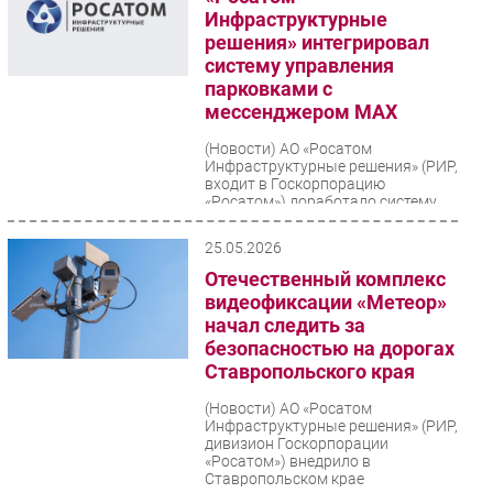
Инфраструктурные
решения» интегрировал
систему управления
парковками с
мессенджером МАХ
(Новости)
АО «Росатом
Инфраструктурные решения» (РИР,
входит в Госкорпорацию
«Росатом») доработало систему
«Умные парковки» для
бесперебойного...
25.05.2026
Отечественный комплекс
видеофиксации «Метеор»
начал следить за
безопасностью на дорогах
Ставропольского края
(Новости)
АО «Росатом
Инфраструктурные решения» (РИР,
дивизион Госкорпорации
«Росатом») внедрило в
Ставропольском крае