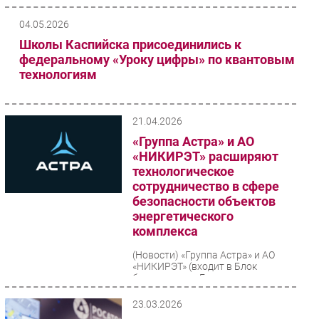
программно-аппаратный...
04.05.2026
Школы Каспийска присоединились к
федеральному «Уроку цифры» по квантовым
технологиям
21.04.2026
«Группа Астра» и АО
«НИКИРЭТ» расширяют
технологическое
сотрудничество в сфере
безопасности объектов
энергетического
комплекса
(Новости)
«Группа Астра» и АО
«НИКИРЭТ» (входит в Блок
безопасности Госкорпорации
«Росатом») подписали
Меморандум о расширении
23.03.2026
технологического...