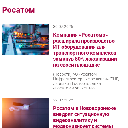
Импорто­замещение
Росатом
Автоматизация Промышленности
Интернет
30.07.2026
Мобильная связь
Компания «Росатома»
Фиксированная связь
расширила производство
ИТ-оборудования для
Интеграция
транспортного комплекса,
Рынок ПК
замкнув 80% локализации
Маркетинг
на своей площадке
Торговые сети
(Новости)
АО «Росатом
Инфраструктурные решения» (РИР,
Оборудование
дивизион Госкорпорации
ПО
«Росатом») запустило
модернизированный комплекс
Outsourcing
полного цикла для...
22.07.2026
Кадры
Росатом в Нововоронеже
Регулирование
внедрит ситуационную
Финансы
видеоаналитику и
модернизирует системы
Web