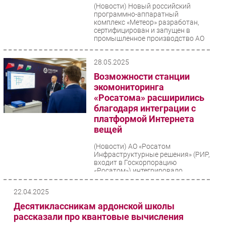
(Новости)
Новый российский
программно-аппаратный
комплекс «Метеор» разработан,
сертифицирован и запущен в
промышленное производство АО
«Росатом...
28.05.2025
Возможности станции
экомониторинга
«Росатома» расширились
благодаря интеграции с
платформой Интернета
вещей
(Новости)
АО «Росатом
Инфраструктурные решения» (РИР,
входит в Госкорпорацию
«Росатом») интегрировало
собственные цифровые продукты
— станцию...
22.04.2025
Десятиклассникам ардонской школы
рассказали про квантовые вычисления