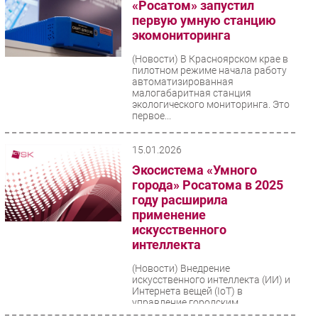
«Росатом» запустил
первую умную станцию
экомониторинга
(Новости)
В Красноярском крае в
пилотном режиме начала работу
автоматизированная
малогабаритная станция
экологического мониторинга. Это
первое...
15.01.2026
Экосистема «Умного
города» Росатома в 2025
году расширила
применение
искусственного
интеллекта
(Новости)
Внедрение
искусственного интеллекта (ИИ) и
Интернета вещей (IoT) в
управление городским
хозяйством стало ключевым