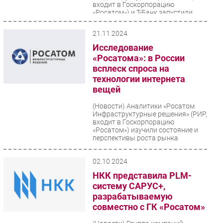
входит в Госкорпорацию
«Росатом») и Т-Банк запустили
банковский метод авторизации в
региональном...
21.11.2024
Исследование
«Росатома»: в России
всплеск спроса на
технологии интернета
вещей
(Новости)
Аналитики «Росатом
Инфраструктурные решения» (РИР,
входит в Госкорпорацию
«Росатом») изучили состояние и
перспективы роста рынка
интернета...
02.10.2024
НКК представила PLM-
систему САРУС+,
разрабатываемую
совместно с ГК «Росатом»