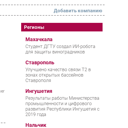
Добавить компанию
РАЗДЕЛЫ
Регионы
Новости
Махачкала
Студент ДГТУ создал ИИ-робота
Аналитика
для защиты виноградников
Интервью
Ставрополь
Мероприятия
Улучшено качество связи T2 в
зонах открытых бассейнов
Проекты
Ставрополя
IT класс
Ингушетия
ver
Тестовый стенд
Результаты работы Министерства
промышленности и цифрового
Каталог компаний
развития Республики Ингушетия с
2019 года
Нальчик