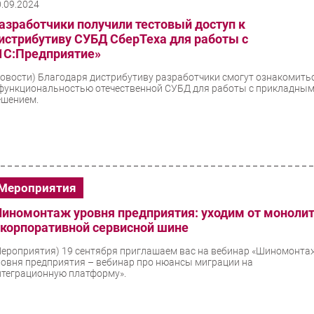
0.09.2024
азработчики получили тестовый доступ к
истрибутиву СУБД СберТеха для работы с
1С:Предприятие»
Новости)
Благодаря дистрибутиву разработчики смогут ознакомить
 функциональностью отечественной СУБД для работы с прикладны
ешением.
Мероприятия
иномонтаж уровня предприятия: уходим от моноли
 корпоративной сервисной шине
Мероприятия)
19 сентября приглашаем вас на вебинар «Шиномонта
ровня предприятия – вебинар про нюансы миграции на
нтеграционную платформу».