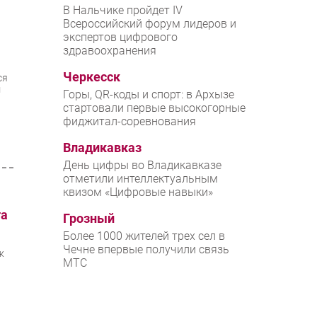
В Нальчике пройдет IV
Всероссийский форум лидеров и
экспертов цифрового
здравоохранения
Черкесск
ся
м
Горы, QR-коды и спорт: в Архызе
стартовали первые высокогорные
фиджитал-соревнования
Владикавказ
День цифры во Владикавказе
отметили интеллектуальным
квизом «Цифровые навыки»
та
Грозный
Более 1000 жителей трех сел в
Чечне впервые получили связь
ж
МТС