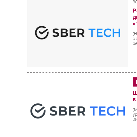
3
Р
д
«
(
с
р
Ш
в
(
у
и