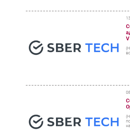
1
С
а
V
(
в
0
С
O
(
п
н