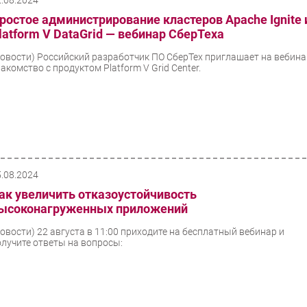
2.08.2024
ростое администрирование кластеров Apache Ignite 
latform V DataGrid — вебинар СберТеха
Новости)
Российский разработчик ПО СберТех приглашает на вебина
акомство с продуктом Platform V Grid Center.
5.08.2024
ак увеличить отказоустойчивость
ысоконагруженных приложений
Новости)
22 августа в 11:00 приходите на бесплатный вебинар и
олучите ответы на вопросы: