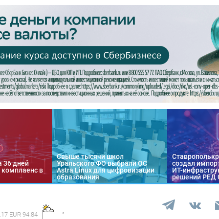
Свыше тысячи школ
Ставропольк
а 36 дней
Уральского ФО выбрали ОС
создал импор
 комплаенс в
Astra Linux для цифровизации
ИТ-инфраструк
образования
решений РЕД
.17 EUR 94.84
°