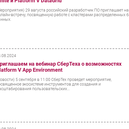
gnite и Platform V DataGrid
Мероприятия)
29 августа российский разработчик ПО приглашает на
нлайн-встречу, посвященную работе с кластерами распределенных 
анных.
8.08.2024
риглашаем на вебинар СберТеха о возможностях
latform V App Environment
Новости)
5 сентября в 11:00 СберТех проведет мероприятие,
освященное экосистеме инструментов для создания и
асштабирования пользовательских...