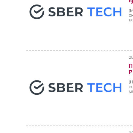
I
(
о
д
2
П
P
(
п
м