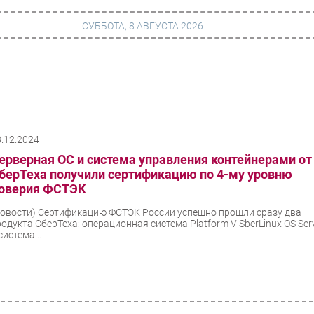
СУББОТА, 8 АВГУСТА 2026
г
Финансы
 сети
Web
8.12.2024
ание
Безопасность
ерверная ОС и система управления контейнерами от
Инновации
берТеха получили сертификацию по 4-му уровню
оверия ФСТЭК
ng
CIO/Управление ИТ
Новости)
Сертификацию ФСТЭК России успешно прошли сразу два
Гаджеты
родукта СберТеха: операционная система Platform V SberLinux OS Ser
система...
вание
Здоровье