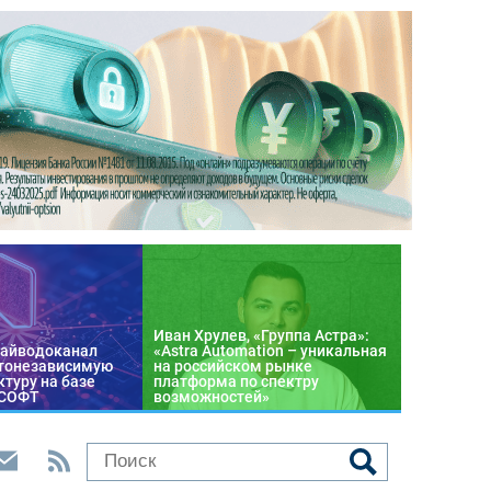
Иван Хрулев, «Группа Астра»:
райводоканал
«Astra Automation – уникальная
тонезависимую
на российском рынке
туру на базе
платформа по спектру
 СОФТ
возможностей»