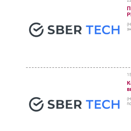
2
П
P
(
зн
1
К
в
(
п