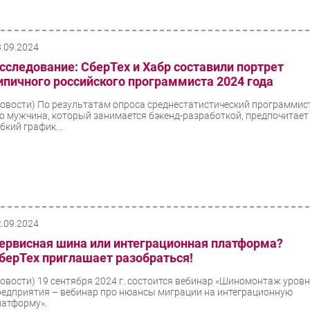
3.09.2024
сследование: СберТех и Хабр составили портрет
ипичного российского программиста 2024 года
Новости)
По результатам опроса среднестатистический программис
то мужчина, который занимается бэкенд-разработкой, предпочитает
бкий график...
2.09.2024
ервисная шина или интеграционная платформа?
берТех приглашает разобраться!
Новости)
19 сентября 2024 г. состоится вебинар «Шиномонтаж уров
редприятия – вебинар про нюансы миграции на интеграционную
латформу».