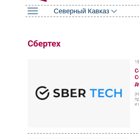
РУБРИКИ
Импорто­замещение
Маркетин
Сбертех
Автоматизация
Торговые
Промышленности
1
Оборудов
Интернет
С
ПО
С
Мобильная связь
д
Outsourci
Фиксированная связь
(
Кадры
п
Интеграция
и 
Регулиро
Рынок ПК