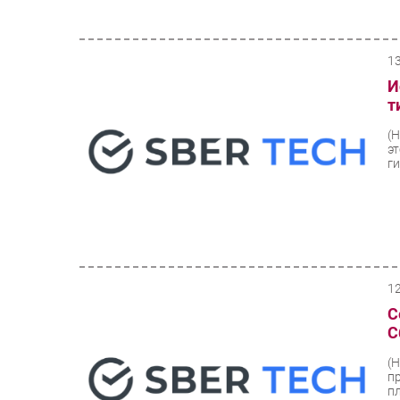
1
И
т
(
э
ги
1
С
С
(
п
п