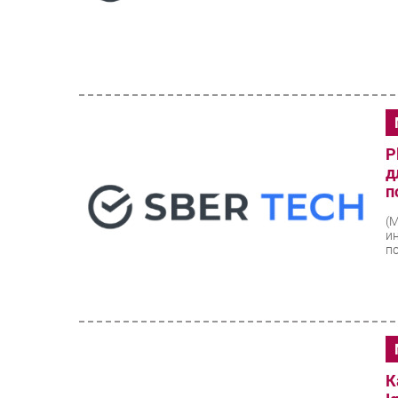
P
д
п
(
и
п
К