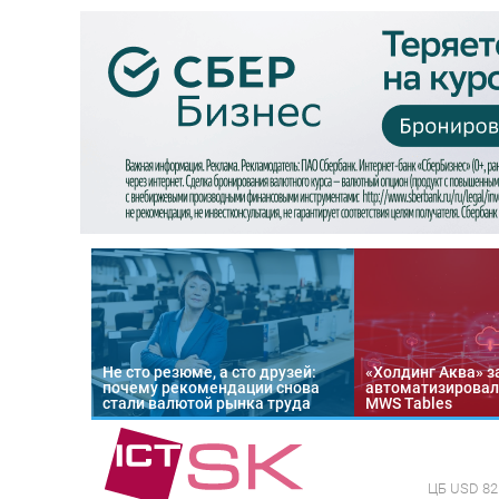
Не сто резюме, а сто друзей:
«Холдинг Аква» з
почему рекомендации снова
автоматизировал
стали валютой рынка труда
MWS Tables
ЦБ
USD 82