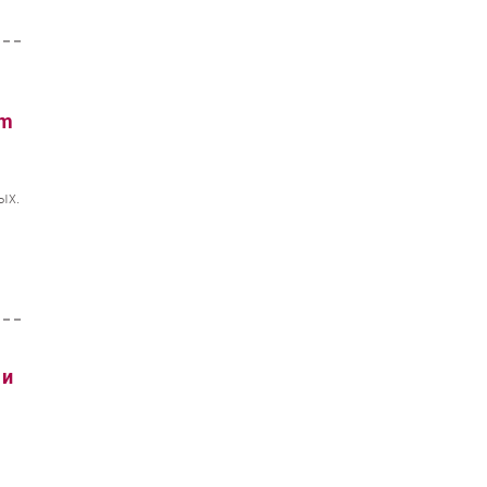
rm
ых.
 и