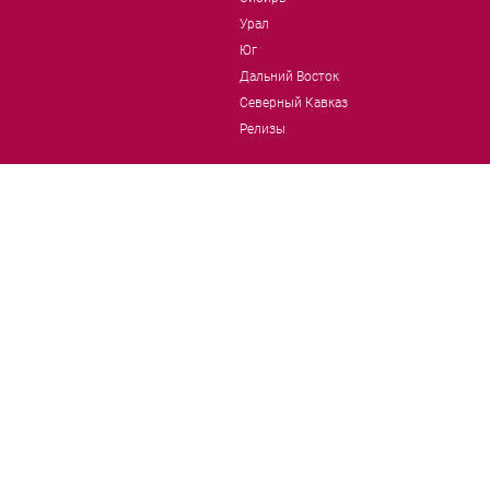
Урал
Юг
Дальний Восток
Северный Кавказ
Релизы