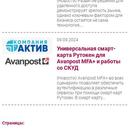
(Новости)
Развитие решений для
удаленного доступа
Безопасность
демонстрирует зрелость рынка,
однако ключевым фактором для
Инновации
бизнеса остается не сама
CIO/Управление ИТ
технология,...
Гаджеты
09.09.2024
Здоровье
Универсальная смарт-
карта Рутокен для
РАЗДЕЛЫ
Avanpost MFA+ и работы
со СКУД
Новости
(Новости)
Avanpost MFA+ во всех
Аналитика
сценариях позволяет обеспечить
аутентификацию в различные
Интервью
сервисы при помощи смарт-карт
Рутокен. В смарт-карту...
Мероприятия
Проекты
IT класс
Страницы:
Тестовый стенд
Каталог компаний