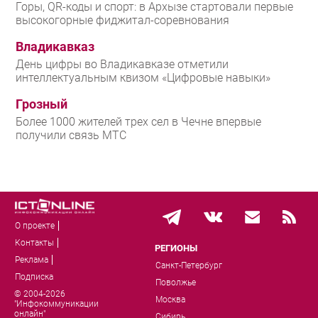
Горы, QR-коды и спорт: в Архызе стартовали первые
высокогорные фиджитал-соревнования
Владикавказ
День цифры во Владикавказе отметили
интеллектуальным квизом «Цифровые навыки»
Грозный
Более 1000 жителей трех сел в Чечне впервые
получили связь МТС
О проекте
Контакты
РЕГИОНЫ
Реклама
Санкт-Петербург
Подписка
Поволжье
© 2004-2026
Москва
"Инфокоммуникации
онлайн"
Сибирь