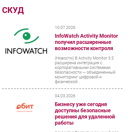
Импорто­замещение
СКУД
Автоматизация Промышленности
Интернет
10.07.2026
Мобильная связь
InfoWatch Activity Monitor
Фиксированная связь
получил расширенные
возможности контроля
Интеграция
Рынок ПК
(Новости)
В Activity Monitor 3.5
расширена интеграция с
Маркетинг
корпоративными системами
безопасности — объединенный
Торговые сети
мониторинг цифровой и
физической...
Оборудование
ПО
04.03.2026
Outsourcing
Бизнесу уже сегодня
Кадры
доступны безопасные
Регулирование
решения для удаленной
работы
Финансы
Web