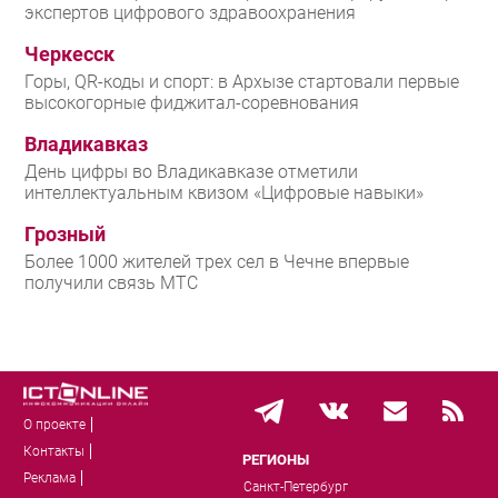
экспертов цифрового здравоохранения
Черкесск
Горы, QR-коды и спорт: в Архызе стартовали первые
высокогорные фиджитал-соревнования
Владикавказ
День цифры во Владикавказе отметили
интеллектуальным квизом «Цифровые навыки»
Грозный
Более 1000 жителей трех сел в Чечне впервые
получили связь МТС
О проекте
Контакты
РЕГИОНЫ
Реклама
Санкт-Петербург