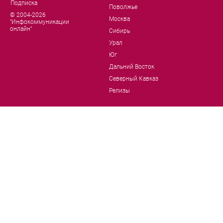
Подписка
Поволжье
© 2004-2026
Москва
"Инфокоммуникации
онлайн"
Сибирь
Урал
Юг
Дальний Восток
Северный Кавказ
Релизы