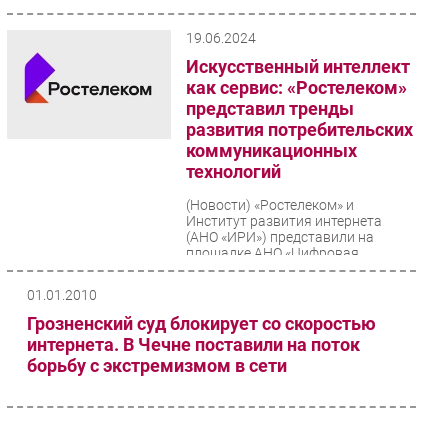
Безопасность
19.06.2024
Инновации
Искусственный интеллект
CIO/Управление ИТ
как сервис: «Ростелеком»
представил тренды
Гаджеты
развития потребительских
Здоровье
коммуникационных
технологий
РАЗДЕЛЫ
(Новости)
«Ростелеком» и
Институт развития интернета
Новости
(АНО «ИРИ») представили на
площадке АНО «Цифровая
Аналитика
экономика» свежее совместное
исследование...
Интервью
01.01.2010
Мероприятия
Грозненский суд блокирует со скоростью
интернета. В Чечне поставили на поток
Проекты
борьбу с экстремизмом в сети
IT класс
Тестовый стенд
Каталог компаний