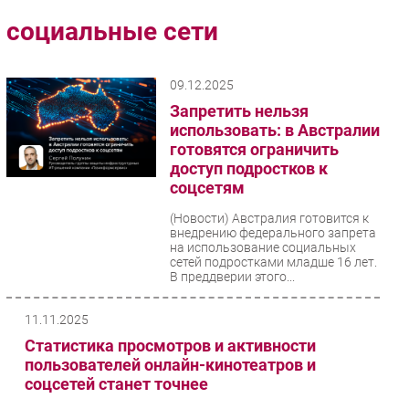
Импорто­замещение
социальные сети
Автоматизация Промышленности
Интернет
09.12.2025
Мобильная связь
Запретить нельзя
Фиксированная связь
использовать: в Австралии
готовятся ограничить
Интеграция
доступ подростков к
Рынок ПК
соцсетям
Маркетинг
(Новости)
Австралия готовится к
Торговые сети
внедрению федерального запрета
на использование социальных
Оборудование
сетей подростками младше 16 лет.
В преддверии этого...
ПО
Outsourcing
11.11.2025
Кадры
Статистика просмотров и активности
Регулирование
пользователей онлайн-кинотеатров и
Финансы
соцсетей станет точнее
Web