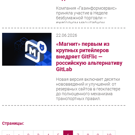
Компания «Газинформсервис»
приняла участие в Неделе
безбумажной торговли —
ежегодном масштабном
международном событии,
организованном...
22.06.2026
«Магнит» первым из
крупных ритейлеров
внедряет GitFlic —
российскую альтернативу
GitLab
Новая версия включает десятки
нововведений и улучшений: от
резервных сайтов в геокластере
до полноценного механизма
транспортных правил.
Страницы: