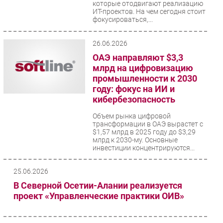
которые отодвигают реализацию
ИТ-проектов. На чем сегодня стоит
Безопасность
фокусироваться,...
Инновации
CIO/Управление ИТ
26.06.2026
Гаджеты
ОАЭ направляют $3,3
млрд на цифровизацию
Здоровье
промышленности к 2030
году: фокус на ИИ и
РАЗДЕЛЫ
кибербезопасность
Объем рынка цифровой
Новости
трансформации в ОАЭ вырастет с
Аналитика
$1,57 млрд в 2025 году до $3,29
млрд к 2030-му. Основные
Интервью
инвестиции концентрируются...
Мероприятия
25.06.2026
Проекты
В Северной Осетии-Алании реализуется
IT класс
проект «Управленческие практики ОИВ»
Тестовый стенд
Каталог компаний