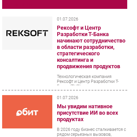
Интеграция
Импорто­замещение
Автоматизация Промышленности
01.07.2026
Интернет
Рексофт и Центр
Разработки Т-Банка
Мобильная связь
начинают сотрудничество
Фиксированная связь
в области разработки,
Интеграция
стратегического
консалтинга и
Рынок ПК
продвижения продуктов
Маркетинг
Торговые сети
Технологическая компания
Рексофт и Центр Разработки Т-
Оборудование
Банка (ТЦР) заключили
соглашение о сотрудничестве.
ПО
Ключевыми направлениями
01.07.2026
партнерства...
Outsourcing
Мы увидим нативное
Кадры
присутствие ИИ во всех
продуктах
Регулирование
Финансы
В 2026 году бизнес сталкивается с
рядом серьезных вызовов,
Web