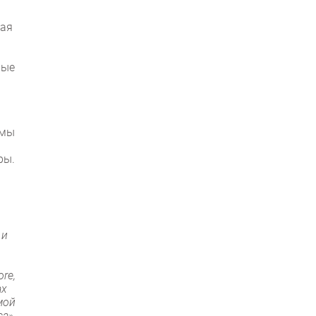
ная
ные
емы
ры.
 и
re,
ах
мой
а».