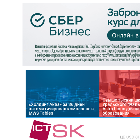
Свыше тысячи ш
«Холдинг Аква» за 36 дней
Уральского ФО в
автоматизировал комплаенс в
Astra Linux для 
MWS Tables
образования
ЦБ
USD 81