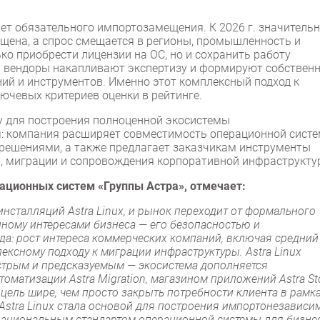
чет обязательного импортозамещения. К 2026 г. значитель
щена, а спрос смещается в регионы, промышленность и
ко приобрести лицензии на ОС, но и сохранить работу
 вендоры накапливают экспертизу и формируют собствен
ний и инструментов. Именно этот комплексный подход к
лючевых критериев оценки в рейтинге.
ову для построения полноценной экосистемы
: компания расширяет совместимость операционной сист
ешениями, а также предлагает заказчикам инструменты
и, миграции и сопровождения корпоративной инфраструкту
ационных систем «Группы Астра», отмечает:
инсталляций Astra Linux, и рынок переходит от формального
ному интересами бизнеса — его безопасностью и
а: рост интереса коммерческих компаний, включая средний
лексному подходу к миграции инфраструктуры. Astra Linux
быстрым и предсказуемым — экосистема дополняется
матизации Astra Migration, магазином приложений Astra Sto
ель шире, чем просто закрыть потребности клиента в рамк
Astra Linux стала основой для построения импортонезависи
национальным стандартом операционной системы для бизнес