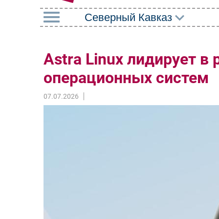
РУБРИКИ
Astra Linux лидирует в
Импорто­замещение
Маркетин
операционных систем
Автоматизация
Торговые
Промышленности
07.07.2026
Оборудов
Интернет
ПО
Мобильная связь
Outsourci
Фиксированная связь
Кадры
Интеграция
Регулиро
Рынок ПК