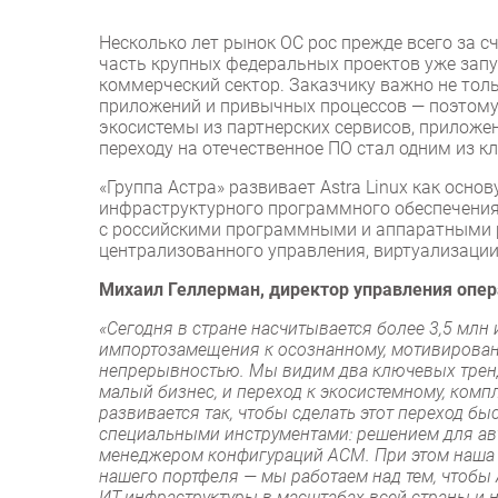
Несколько лет рынок ОС рос прежде всего за с
часть крупных федеральных проектов уже запу
коммерческий сектор. Заказчику важно не толь
приложений и привычных процессов — поэтому
экосистемы из партнерских сервисов, приложе
переходу на отечественное ПО стал одним из к
«Группа Астра» развивает Astra Linux как осн
инфраструктурного программного обеспечения
с российскими программными и аппаратными р
централизованного управления, виртуализаци
Михаил Геллерман, директор управления опер
«Сегодня в стране насчитывается более 3,5 млн 
импортозамещения к осознанному, мотивирован
непрерывностью. Мы видим два ключевых тренд
малый бизнес, и переход к экосистемному, комп
развивается так, чтобы сделать этот переход 
специальными инструментами: решением для авто
менеджером конфигураций ACM. При этом наша ц
нашего портфеля — мы работаем над тем, чтобы 
ИТ-инфраструктуры в масштабах всей страны и 