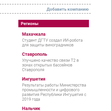
Добавить компанию
РАЗДЕЛЫ
Регионы
Новости
Махачкала
Студент ДГТУ создал ИИ-робота
Аналитика
для защиты виноградников
Интервью
Ставрополь
Мероприятия
Улучшено качество связи T2 в
зонах открытых бассейнов
Проекты
Ставрополя
IT класс
Ингушетия
Тестовый стенд
Результаты работы Министерства
промышленности и цифрового
Каталог компаний
развития Республики Ингушетия с
2019 года
Нальчик