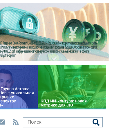
«Группа Астра»:
tion – уникальная
м рынке
 спектру
КПД ИИ-контура: новая
й»
метрика для CIO