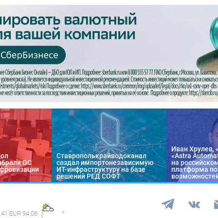
Иван Хрулев, 
кол
Ставрополькрайводоканал
«Astra Automa
ыбрали ОС
создал импортонезависимую
на российско
цифровизации
ИТ-инфраструктуру на базе
платформа по
решений РЕД СОФТ
возможносте
.41 EUR 94.06
°