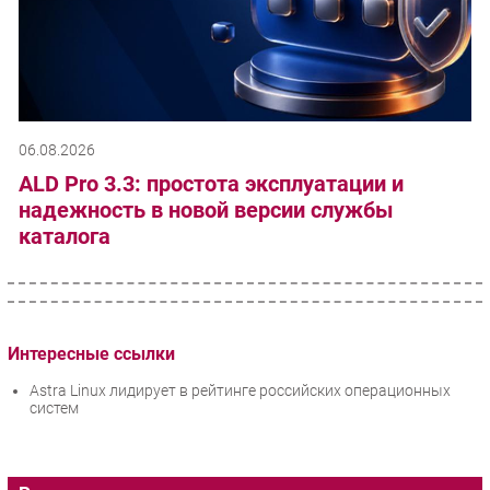
06.08.2026
ALD Pro 3.3: простота эксплуатации и
надежность в новой версии службы
каталога
Интересные ссылки
Astra Linux лидирует в рейтинге российских операционных
систем