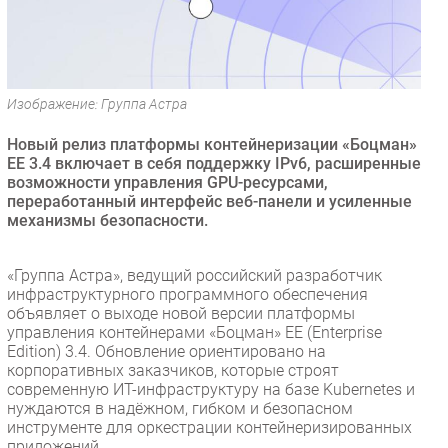
Безопасность
Инновации
CIO/Управление ИТ
Изображение: Группа Астра
Гаджеты
Здоровье
Новый релиз платформы контейнеризации «Боцман»
ЕЕ 3.4 включает в себя поддержку IPv6, расширенные
возможности управления GPU-ресурсами,
РАЗДЕЛЫ
переработанный интерфейс веб-панели и усиленные
механизмы безопасности.
Новости
Аналитика
«Группа Астра», ведущий российский разработчик
Интервью
инфраструктурного программного обеспечения
объявляет о выходе новой версии платформы
Мероприятия
управления контейнерами «Боцман» EE (Enterprise
Проекты
Edition) 3.4. Обновление ориентировано на
корпоративных заказчиков, которые строят
IT класс
современную ИТ-инфраструктуру на базе Kubernetes и
Тестовый стенд
нуждаются в надёжном, гибком и безопасном
инструменте для оркестрации контейнеризированных
Каталог компаний
приложений.