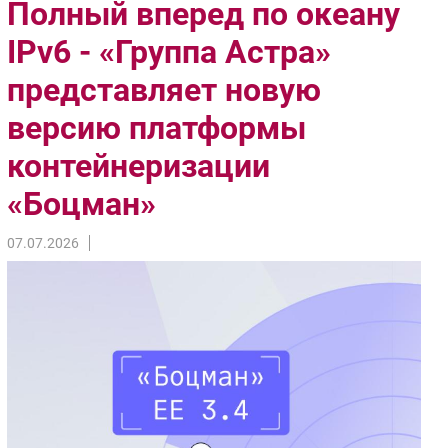
Полный вперед по океану
Импорто­замещение
IPv6 - «Группа Астра»
Автоматизация Промышленности
представляет новую
Интернет
Мобильная связь
версию платформы
Фиксированная связь
контейнеризации
Интеграция
Рынок ПК
«Боцман»
Маркетинг
07.07.2026
Торговые сети
Оборудование
ПО
Outsourcing
Кадры
Регулирование
Финансы
Web