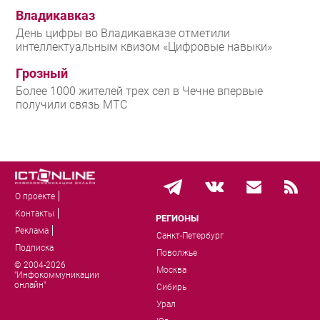
Владикавказ
День цифры во Владикавказе отметили
интеллектуальным квизом «Цифровые навыки»
Грозный
Более 1000 жителей трех сел в Чечне впервые
получили связь МТС
О проекте
Контакты
РЕГИОНЫ
Реклама
Санкт-Петербург
Подписка
Поволжье
© 2004-2026
Москва
"Инфокоммуникации
онлайн"
Сибирь
Урал