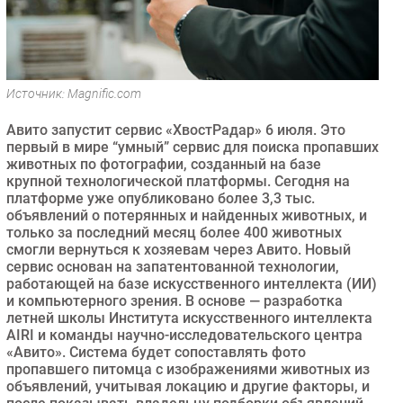
Безопасность
Инновации
CIO/Управление ИТ
Источник: Magnific.com
Гаджеты
Здоровье
Авито запустит сервис «ХвостРадар» 6 июля. Это
первый в мире “умный” сервис для поиска пропавших
животных по фотографии, созданный на базе
РАЗДЕЛЫ
крупной технологической платформы. Сегодня на
платформе уже опубликовано более 3,3 тыс.
Новости
объявлений о потерянных и найденных животных, и
только за последний месяц более 400 животных
Аналитика
смогли вернуться к хозяевам через Авито. Новый
Интервью
сервис основан на запатентованной технологии,
работающей на базе искусственного интеллекта (ИИ)
Мероприятия
и компьютерного зрения. В основе — разработка
Проекты
летней школы Института искусственного интеллекта
AIRI и команды научно-исследовательского центра
IT класс
«Авито». Система будет сопоставлять фото
Тестовый стенд
пропавшего питомца с изображениями животных из
объявлений, учитывая локацию и другие факторы, и
Каталог компаний