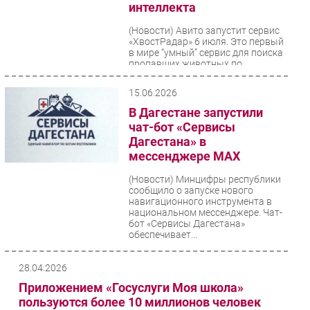
интеллекта
Безопасность
(Новости)
Авито запустит сервис
Инновации
«ХвостРадар» 6 июля. Это первый
в мире “умный” сервис для поиска
CIO/Управление ИТ
пропавших животных по
фотографии, созданный...
Гаджеты
15.06.2026
Здоровье
В Дагестане запустили
чат-бот «Сервисы
РАЗДЕЛЫ
Дагестана» в
мессенджере MAX
Новости
(Новости)
Минцифры республики
Аналитика
сообщило о запуске нового
навигационного инструмента в
Интервью
национальном мессенджере. Чат-
Мероприятия
бот «Сервисы Дагестана»
обеспечивает...
Проекты
IT класс
28.04.2026
Тестовый стенд
Приложением «Госуслуги Моя школа»
Каталог компаний
пользуются более 10 миллионов человек