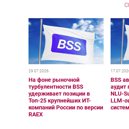
С
29.07.2026
17.07.202
На фоне рыночной
BSS а
турбулентности BSS
аудит 
удерживает позиции в
NLU-Su
Топ-25 крупнейших ИТ-
LLM-о
компаний России по версии
систе
RAEX