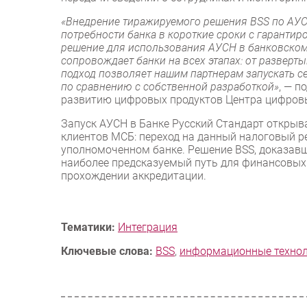
«Внедрение тиражируемого решения BSS по АУС
потребности банка в короткие сроки с гарант
решение для использования АУСН в банковском
сопровождает банки на всех этапах: от развер
подход позволяет нашим партнерам запускать с
по сравнению с собственной разработкой»
, — п
развитию цифровых продуктов Центра цифровы
Запуск АУСН в Банке Русский Стандарт открыв
клиентов МСБ: переход на данный налоговый 
уполномоченном банке. Решение BSS, доказавш
наиболее предсказуемый путь для финансовых
прохождении аккредитации.
Тематики:
Интеграция
Ключевые слова:
BSS
,
информационные технол