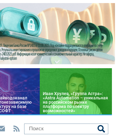
Иван Хрулев, «Группа Астра»:
райводоканал
«Astra Automation – уникальная
тонезависимую
на российском рынке
туру на базе
платформа по спектру
 СОФТ
возможностей»