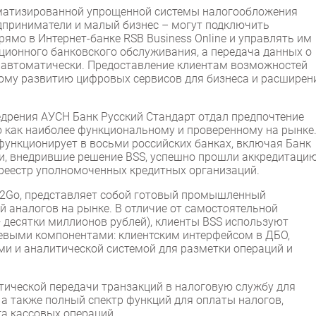
оматизированной упрощенной системы налогообложения
едприниматели и малый бизнес – могут подключить
мо в Интернет-банке RSB Business Online и управлять им
ционного банковского обслуживания, а передача данных о
ь автоматически. Предоставление клиентам возможностей
ному развитию цифровых сервисов для бизнеса и расшире
едрения АУСН Банк Русский Стандарт отдал предпочтение
ю как наиболее функциональному и проверенному на рынке
функционирует в восьми российских банках, включая Банк
ии, внедрившие решение BSS, успешно прошли аккредитаци
реестр уполномоченных кредитных организаций.
al2Go, представляет собой готовый промышленный
 аналогов на рынке. В отличие от самостоятельной
 — десятки миллионов рублей), клиенты BSS используют
евыми компонентами: клиентским интерфейсом в ДБО,
и и аналитической системой для разметки операций и
ической передачи транзакций в налоговую службу для
 а также полный спектр функций для оплаты налогов,
га кассовых операций.