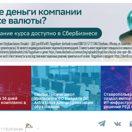
Свыше тысячи школ
Ставропольк
а 36 дней
Уральского ФО выбрали ОС
создал импор
 комплаенс в
Astra Linux для цифровизации
ИТ-инфраструк
образования
решений РЕД
.17 EUR 94.84
°