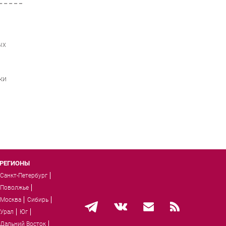
ых
ки
РЕГИОНЫ
Санкт-Петербург
Поволжье
Москва
Сибирь
Урал
Юг
Дальний Восток