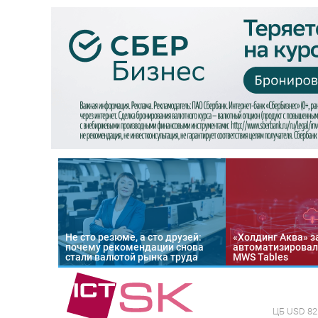
Не сто резюме, а сто друзей:
«Холдинг Аква» з
почему рекомендации снова
автоматизировал
стали валютой рынка труда
MWS Tables
ЦБ
USD 82