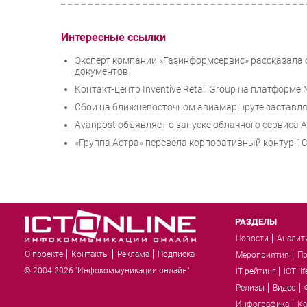
Интересные ссылки
Эксперт компании «Газинформсервис» рассказала
документов
Контакт-центр Inventive Retail Group на платформ
Сбои на ближневосточном авиамаршруте заставляю
Avanpost объявляет о запуске облачного сервиса Av
«Группа Астра» перевела корпоративный контур 1С 
РАЗДЕЛЫ
Новости
Аналит
О проекте
Контакты
Реклама
Подписка
Мероприятия
П
© 2004-2026 "Инфокоммуникации онлайн"
IT рейтинг
ICT lif
Релизы
Видео
Инфографика
Ка