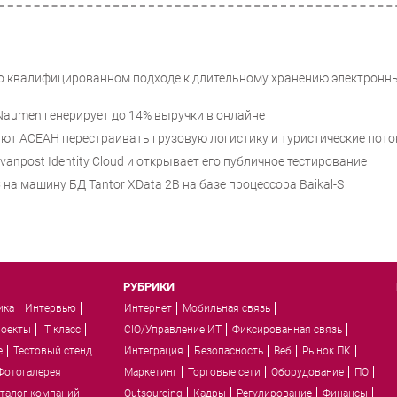
 о квалифицированном подходе к длительному хранению электронн
е Naumen генерирует до 14% выручки в онлайне
т АСЕАН перестраивать грузовую логистику и туристические пото
anpost Identity Cloud и открывает его публичное тестирование
на машину БД Tantor XData 2B на базе процессора Baikal-S
РУБРИКИ
ика
Интервью
Интернет
Мобильная связь
роекты
IT класс
CIO/Управление ИТ
Фиксированная связь
e
Тестовый стенд
Интеграция
Безопасность
Веб
Рынок ПК
Фотогалерея
Маркетинг
Торговые сети
Оборудование
ПО
талог компаний
Outsourcing
Кадры
Регулирование
Финансы