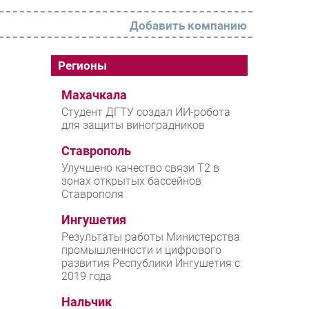
Добавить компанию
РАЗДЕЛЫ
Регионы
Новости
Махачкала
Студент ДГТУ создал ИИ-робота
Аналитика
для защиты виноградников
Интервью
Ставрополь
Мероприятия
Улучшено качество связи T2 в
зонах открытых бассейнов
Проекты
Ставрополя
IT класс
Ингушетия
Тестовый стенд
Результаты работы Министерства
промышленности и цифрового
Каталог компаний
развития Республики Ингушетия с
2019 года
Нальчик