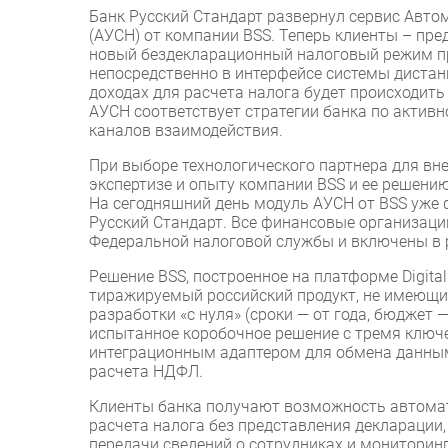
Банк Русский Стандарт развернул сервис Авт
(АУСН) от компании BSS. Теперь клиенты – пр
новый бездекларационный налоговый режим пря
непосредственно в интерфейсе системы дистан
доходах для расчета налога будет происходит
АУСН соответствует стратегии банка по актив
каналов взаимодействия.
При выборе технологического партнера для вн
экспертизе и опыту компании BSS и ее решени
На сегодняшний день модуль АУСН от BSS уже 
Русский Стандарт. Все финансовые организац
Федеральной налоговой службы и включены в 
Решение BSS, построенное на платформе Digit
тиражируемый российский продукт, не имеющий
разработки «с нуля» (сроки — от года, бюджет
испытанное коробочное решение с тремя ключ
интеграционным адаптером для обмена данным
расчета НДФЛ.
Клиенты банка получают возможность автомат
расчета налога без представления декларации,
передачи сведений о сотрудниках и мониторин