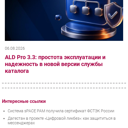
06.08.2026
ALD Pro 3.3: простота эксплуатации и
надежность в новой версии службы
каталога
Интересные ссылки
Система sPACE PAM получила сертификат ФСТЭК России
Дагестан в проекте «Цифровой ликбез»: как защититься в
мессенджерах