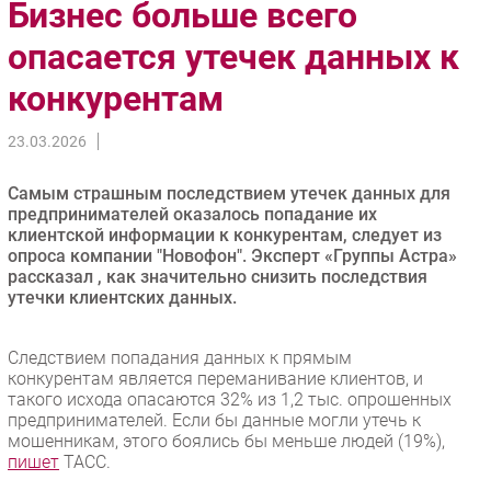
Бизнес больше всего
Импорто­замещение
опасается утечек данных к
Автоматизация Промышленности
конкурентам
Интернет
Мобильная связь
23.03.2026
Фиксированная связь
Интеграция
Самым страшным последствием утечек данных для
Рынок ПК
предпринимателей оказалось попадание их
клиентской информации к конкурентам, следует из
Маркетинг
опроса компании "Новофон". Эксперт «Группы Астра»
Торговые сети
рассказал , как значительно снизить последствия
утечки клиентских данных.
Оборудование
ПО
Следствием попадания данных к прямым
Outsourcing
конкурентам является переманивание клиентов, и
Кадры
такого исхода опасаются 32% из 1,2 тыс. опрошенных
предпринимателей. Если бы данные могли утечь к
Регулирование
мошенникам, этого боялись бы меньше людей (19%),
Финансы
пишет
ТАСС.
Web