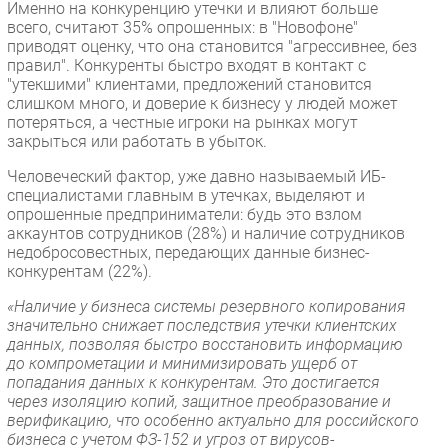
Именно на конкуренцию утечки и влияют больше
Безопасность
всего, считают 35% опрошенных: в "Новофоне"
приводят оценку, что она становится "агрессивнее, без
Инновации
правил". Конкуренты быстро входят в контакт с
CIO/Управление ИТ
"утекшими" клиентами, предложений становится
слишком много, и доверие к бизнесу у людей может
Гаджеты
потеряться, а честные игроки на рынках могут
Здоровье
закрыться или работать в убыток.
Человеческий фактор, уже давно называемый ИБ-
РАЗДЕЛЫ
специалистами главным в утечках, выделяют и
опрошенные предприниматели: будь это взлом
аккаунтов сотрудников (28%) и наличие сотрудников
Новости
недобросовестных, передающих данные бизнес-
Аналитика
конкурентам (22%).
Интервью
«Наличие у бизнеса системы резервного копирования
Мероприятия
значительно снижает последствия утечки клиентских
данных, позволяя быстро восстановить информацию
Проекты
до компрометации и минимизировать ущерб от
IT класс
попадания данных к конкурентам. Это достигается
через изоляцию копий, защитное преобразование и
Тестовый стенд
верификацию, что особенно актуально для российского
Каталог компаний
бизнеса с учетом ФЗ-152 и угроз от вирусов-