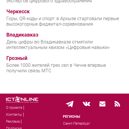
экспертов цифрового здравоохранения
Черкесск
Горы, QR-коды и спорт: в Архызе стартовали первые
высокогорные фиджитал-соревнования
Владикавказ
День цифры во Владикавказе отметили
интеллектуальным квизом «Цифровые навыки»
Грозный
Более 1000 жителей трех сел в Чечне впервые
получили связь МТС
О проекте
Контакты
РЕГИОНЫ
Реклама
Санкт-Петербург
Подписка