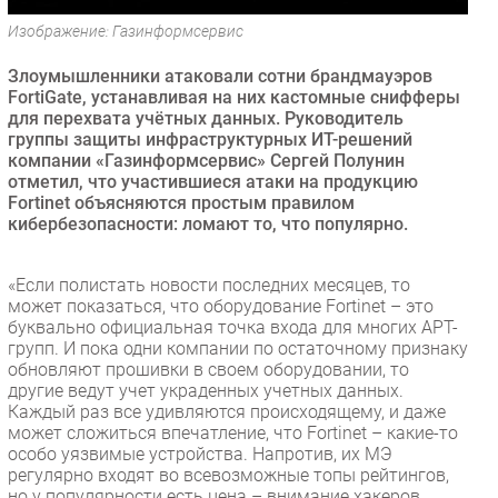
Безопасность
Изображение: Газинформсервис
Инновации
Злоумышленники атаковали сотни брандмауэров
CIO/Управление ИТ
FortiGate, устанавливая на них кастомные снифферы
для перехвата учётных данных. Руководитель
Гаджеты
группы защиты инфраструктурных ИТ-решений
Здоровье
компании «Газинформсервис» Сергей Полунин
отметил, что участившиеся атаки на продукцию
Fortinet объясняются простым правилом
РАЗДЕЛЫ
кибербезопасности: ломают то, что популярно.
Новости
«Если полистать новости последних месяцев, то
Аналитика
может показаться, что оборудование Fortinet – это
Интервью
буквально официальная точка входа для многих APT-
групп. И пока одни компании по остаточному признаку
Мероприятия
обновляют прошивки в своем оборудовании, то
Проекты
другие ведут учет украденных учетных данных.
Каждый раз все удивляются происходящему, и даже
IT класс
может сложиться впечатление, что Fortinet – какие-то
Тестовый стенд
особо уязвимые устройства. Напротив, их МЭ
регулярно входят во всевозможные топы рейтингов,
Каталог компаний
но у популярности есть цена – внимание хакеров.