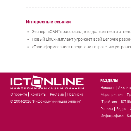
Интересные ссылки
Эксперт «ОБИТ» рассказал, кто должен нести ответ
Новый Linux-имплант угрожает всей цепочке разр
«Газинформсервис» представит стратегию устране
РАЗДЕЛЫ
Новости
Аналит
О проекте
Контакты
Реклама
Подписка
Мероприятия
П
© 2004-2026 "Инфокоммуникации онлайн"
IT рейтинг
ICT lif
Релизы
Видео
Инфографика
Ка