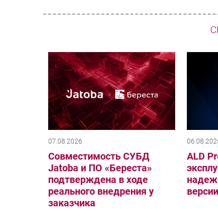
С
07.08.2026
06.08.202
Совместимость СУБД
ALD Pr
Jatoba и ПО «Береста»
эксплу
подтверждена в ходе
надеж
реального внедрения у
верси
заказчика