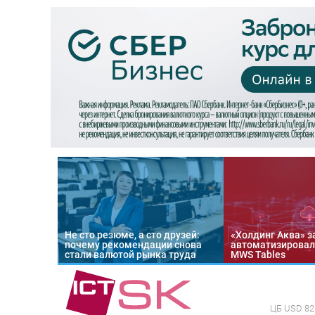
Не сто резюме, а сто друзей:
«Холдинг Аква» з
почему рекомендации снова
автоматизировал
стали валютой рынка труда
MWS Tables
ЦБ
USD 82