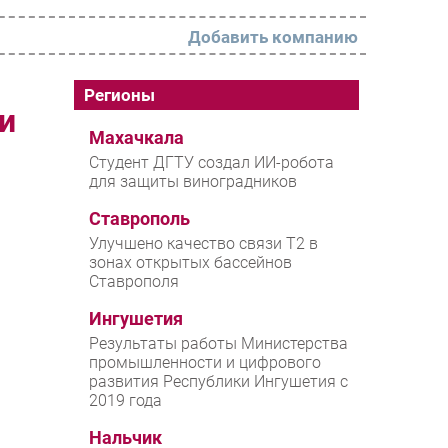
Добавить компанию
РАЗДЕЛЫ
Регионы
и
Новости
Махачкала
Студент ДГТУ создал ИИ-робота
Аналитика
для защиты виноградников
Интервью
Ставрополь
Мероприятия
Улучшено качество связи T2 в
зонах открытых бассейнов
Проекты
Ставрополя
IT класс
Ингушетия
Тестовый стенд
Результаты работы Министерства
промышленности и цифрового
Каталог компаний
развития Республики Ингушетия с
2019 года
Нальчик