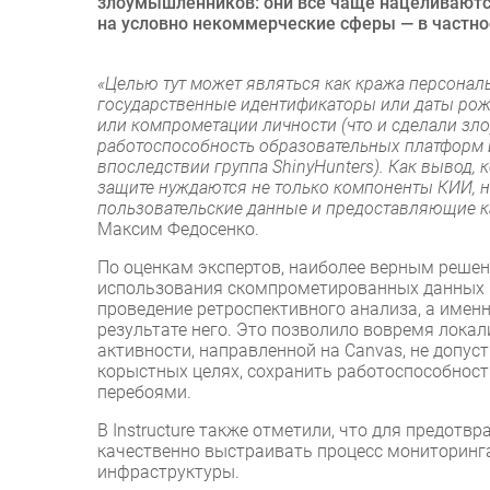
злоумышленников: они всё чаще нацеливаются
на условно некоммерческие сферы — в частно
«Целью тут может являться как кража персонал
государственные идентификаторы или даты рожд
или компрометации личности (что и сделали зло
работоспособность образовательных платформ ил
впоследствии группа ShinyHunters). Как вывод, 
защите нуждаются не только компоненты КИИ, 
пользовательские данные и предоставляющие к
Максим Федосенко.
По оценкам экспертов, наиболее верным решен
использования скомпрометированных данных (
проведение ретроспективного анализа, а имен
результате него. Это позволило вовремя лока
активности, направленной на Canvas, не допу
корыстных целях, сохранить работоспособност
перебоями.
В Instructure также отметили, что для предот
качественно выстраивать процесс мониторинга
инфраструктуры.