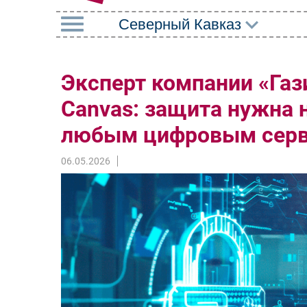
РУБРИКИ
Эксперт компании «Га
Импорто­замещение
Маркетин
Canvas: защита нужна 
Автоматизация
Торговые
Промышленности
любым цифровым сер
Оборудов
Интернет
06.05.2026
ПО
Мобильная связь
Outsourci
Фиксированная связь
Кадры
Интеграция
Регулиро
Рынок ПК