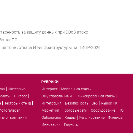
ственность за защиту данных при DDoS-атаке
аботки ПО
ния точек отказа ИТ-инфраструктуры на ЦИПР-2026
РУБРИКИ
ика
Интервью
Интернет
Мобильная связь
роекты
IT класс
CIO/Управление ИТ
Фиксированная связь
e
Тестовый стенд
Интеграция
Безопасность
Веб
Рынок ПК
Фотогалерея
Маркетинг
Торговые сети
Оборудование
ПО
талог компаний
Outsourcing
Кадры
Регулирование
Финансы
Инновации
Гаджеты