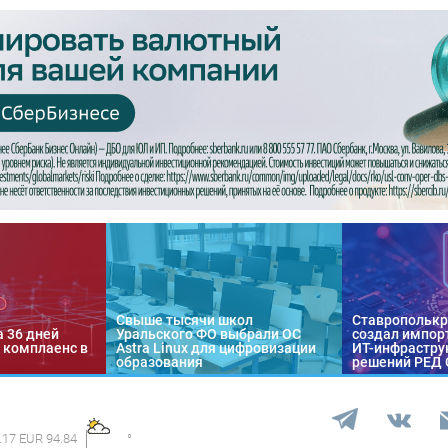
Свыше тысячи школ
Ставропольк
а 36 дней
Уральского ФО выбрали ОС
создал импор
 комплаенс в
Astra Linux для цифровизации
ИТ-инфраструк
образования
решений РЕД
.17 EUR 94.84
°