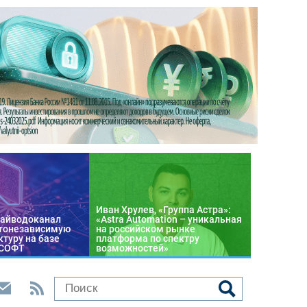
Иван Хрулев, «Группа Астра»:
райводоканал
«Astra Automation – уникальная
тонезависимую
на российском рынке
туру на базе
платформа по спектру
 СОФТ
возможностей»