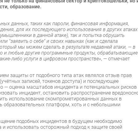
 не только на финансовый сектор и криптокошельки, но 
сти, образование.
ьных данных, таких как пароли, финансовая информация,
ения, для их последующего использования в других атаках
умышленники в данной атаке), так и попытка обрушить
и "заявить о себе" и своих навыках (как и сделала
который мы можем сделать в результате недавней атаки, — в
но и любые другие программные продукты, обрабатывающие
акие-либо услуги в цифровом пространстве»
, — отмечает
ием защиты от подобного типа атак являлся отзыв прав
учётных записей, токенов доступа) и последующее
но — оценка масштабов инцидента и потенциальных рисков
лизовать инцидент, остановить распространение вредоносн
стить использование скомпрометированных данных в
ь образовательных платформ, хоть и с небольшими
вращение подобных инцидентов в будущем необходимо
 и использовать осторожный подход к защите своей