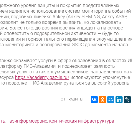
должного уровня защиты и покрытия представленных
ем является использование систем мониторинга событий
й, подобных линейке Ankey (Ankey SIEM NG, Ankey ASAP,
позволит не только вовремя выявить, но локализовать
вия. Более того, до возникновения инцидента на основе
й оповестить о подозрительной активности — будь то
икновения и горизонтального перемещения злоумышленник
тра мониторинга и реагирования GSOC до момента начала
также оказывает услуги в сфере образования в областях И
платформу ГИС-Академия и подчёркивает важность
льных услуг от атак злоумышленников, направленных на 
ресурса
https://academy.gaz-is.ru/
используются упомянутые
то позволяет ГИС-Академии ручаться за высокий уровень
ОТПРАВИТЬ:
сть
,
Газинформсервис
,
критическая инфраструктура