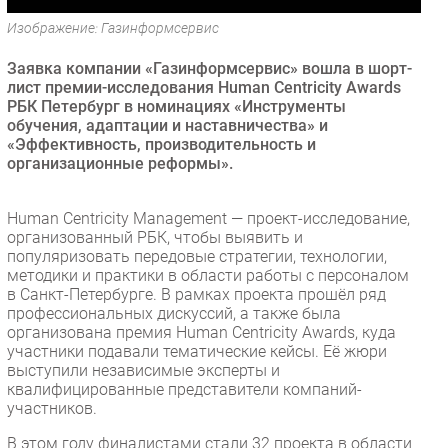
Безопасность
Изображение: Газинформсервис
Инновации
Заявка компании «Газинформсервис» вошла в шорт-
CIO/Управление ИТ
лист премии-исследования Human Centricity Awards
РБК Петербург в номинациях «Инструменты
Гаджеты
обучения, адаптации и наставничества» и
Здоровье
«Эффективность, производительность и
организационные реформы».
РАЗДЕЛЫ
Human Centricity Management — проект-исследование,
Новости
организованный РБК, чтобы выявить и
популяризовать передовые стратегии, технологии,
Аналитика
методики и практики в области работы с персоналом
Интервью
в Санкт-Петербурге. В рамках проекта прошёл ряд
профессиональных дискуссий, а также была
Мероприятия
организована премия Human Centricity Awards, куда
Проекты
участники подавали тематические кейсы. Её жюри
выступили независимые эксперты и
IT класс
квалифицированные представители компаний-
Тестовый стенд
участников.
Каталог компаний
В этом году финалистами стали 32 проекта в области