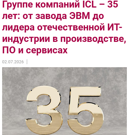
Группе компаний ICL – 35
Импорто­замещение
лет: от завода ЭВМ до
Автоматизация Промышленности
лидера отечественной ИТ-
Интернет
Мобильная связь
индустрии в производстве,
Фиксированная связь
ПО и сервисах
Интеграция
Рынок ПК
02.07.2026
Маркетинг
Торговые сети
Оборудование
ПО
Outsourcing
Кадры
Регулирование
Финансы
Web