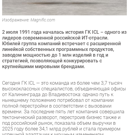
Безопасность
Инновации
Изображение: Magnific.com
CIO/Управление ИТ
2 июля 1991 года началась история ГК ICL – одного из
Гаджеты
лидеров современной российской ИТ-отрасли.
Здоровье
Юбилей группа компаний встречает с расширенной
линейкой собственных программных продуктов,
заводом мощностью до 1 млн изделий в год и
РАЗДЕЛЫ
стратегией, позволяющей конкурировать с
крупнейшими мировыми брендами.
Новости
Аналитика
Сегодня ГК ICL — это команда из более чем 3,7 тысяч
Интервью
высококлассных специалистов, объединяющая офисы
от Калининграда до Владивостока: однако путь к
Мероприятия
нынешнему положению потребовал от компании
Проекты
полной перестройки в соответствии с вызовами
времени. За последние пять лет компания совершила
IT класс
тектонический разворот, перестроив бизнес также и
Тестовый стенд
под российский рынок, показала объем выручки в
2025 году более 34,1 млрд рублей и стала примером
Каталог компаний
успешной адаптации к мощным изменениям.