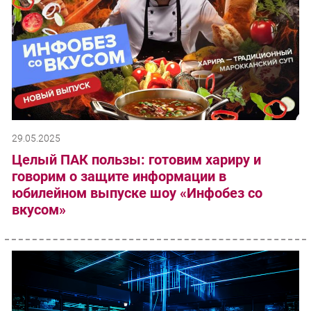
29.05.2025
Целый ПАК пользы: готовим хариру и
говорим о защите информации в
юбилейном выпуске шоу «Инфобез со
вкусом»