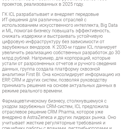
проектов, реализованных в 2025 году.
ГК ICL разрабатывает и внедряет передовые
ИТ‑решения для различных отраслей с
использованием искусственного интеллекта, Big Data
и ML, помогая бизнесу повышать эффективность,
снижать издержки и выстраивать устойчивую
цифровую инфраструктуру без зависимости от
зарубежных вендоров. К 2030-м годам ICL планирует
увеличить реализацию собственных разработок до 30
млрд рублей. Например, для корпораций, которые
устали от разрозненных отчетов и ручного сведения
данных, группа создала платформу сквозной
аналитики First BI. Она консолидирует информацию из
ERP, CRM и других систем, позволяя руководству
принимать решения на основе актуальных данных в
режиме реального времени.
Фармацевтическому бизнесу, столкнувшемуся с
уходом зарубежных CRM-систем, ICL предложила
отраслевое решение CRM Pharma, которое уже
внедрено в AstraZeneca и других лидерах рынка. Оно
учитывает жесткие регуляторные требования и
специфику работы с врачами, дистрибьюторами и