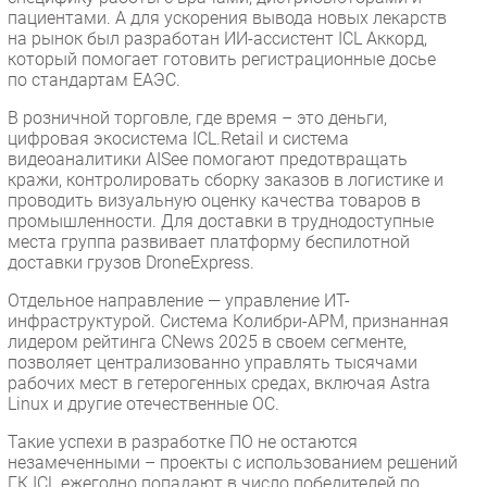
пациентами. А для ускорения вывода новых лекарств
на рынок был разработан ИИ-ассистент ICL Аккорд,
который помогает готовить регистрационные досье
по стандартам ЕАЭС.
В розничной торговле, где время – это деньги,
цифровая экосистема ICL.Retail и система
видеоаналитики AISee помогают предотвращать
кражи, контролировать сборку заказов в логистике и
проводить визуальную оценку качества товаров в
промышленности. Для доставки в труднодоступные
места группа развивает платформу беспилотной
доставки грузов DroneExpress.
Отдельное направление — управление ИТ-
инфраструктурой. Система Колибри-АРМ, признанная
лидером рейтинга CNews 2025 в своем сегменте,
позволяет централизованно управлять тысячами
рабочих мест в гетерогенных средах, включая Astra
Linux и другие отечественные ОС.
Такие успехи в разработке ПО не остаются
незамеченными – проекты с использованием решений
ГК ICL ежегодно попадают в число победителей по