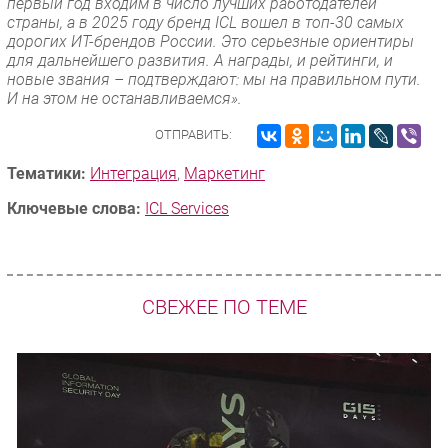
первый год входим в число лучших работодателей
страны, а в 2025 году бренд ICL вошел в топ-30 самых
дорогих ИТ-брендов России. Это серьезные ориентиры
для дальнейшего развития. А награды, и рейтинги, и
новые звания – подтверждают: мы на правильном пути.
И на этом не останавливаемся».
ОТПРАВИТЬ:
Тематики:
Интеграция
,
Маркетинг
Ключевые слова:
ICL Services
СВЕЖЕЕ ПО ТЕМЕ