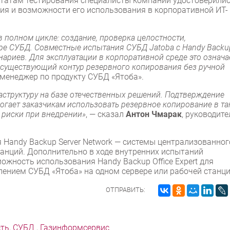
ьтатам тестирования специалисты компаний удостоверилис
ия и возможности его использования в корпоративной ИТ-
 полном цикле: создание, проверка целостности,
ре СУБД. Совместные испытания СУБД Jatoba с Handy Backu
ариев. Для эксплуатации в корпоративной среде это означа
 существующий контур резервного копирования без ручной
 менеджер по продукту СУБД «Ятоба».
аструктуру на базе отечественных решений. Подтверждение
огает заказчикам использовать резервное копирование в та
 риски при внедрении»
, — сказал
Антон Чмарак
, руководите
Handy Backup Server Network — системы централизованног
танций. Дополнительно в ходе внутренних испытаний
жность использования Handy Backup Office Expert для
лением СУБД «Ятоба» на одном сервере или рабочей станци
ОТПРАВИТЬ:
сть
,
СУБД
,
Газинформсервис