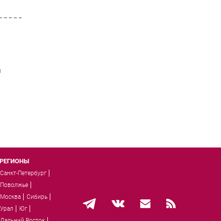
и
РЕГИОНЫ
Санкт-Петербург
Поволжье
Москва
Сибирь
Урал
Юг
Дальний Восток