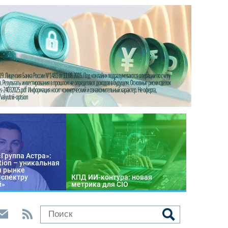
«Группа Астра»:
tion – уникальная
м рынке
 спектру
КПД ИИ-контура: новая
й»
метрика для CIO