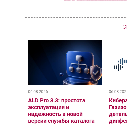
С
06.08.2026
06.08.202
ALD Pro 3.3: простота
Киберэ
эксплуатации и
Газизо
надежность в новой
деталь
версии службы каталога
дипфей