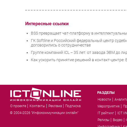
Интересные ссылки
BSS превращает чат-платформу в интеллектуальный
ГК Softline и Российский федеральный центр суде
договорились о сотрудничестве
Группе компаний ICL – 35 лет: от завода ЭВМ до ли
Как ускорить принятие решений в контакт-центре:
РАЗДЕЛЫ
Новости
Аналит
О проекте
Контакты
Реклама
Подписка
Мероприятия
П
© 2004-2026 "Инфокоммуникации онлайн"
IT рейтинг
ICT lif
Релизы
Видео
Инфографика
Ка