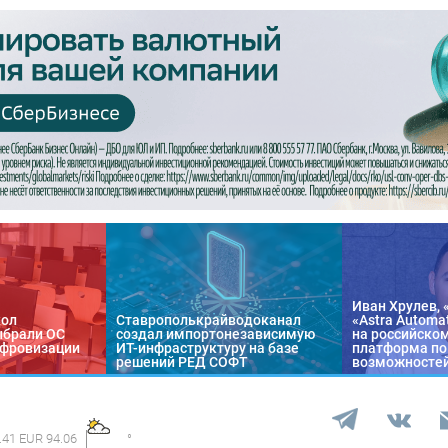
Иван Хрулев, 
кол
Ставрополькрайводоканал
«Astra Automa
ыбрали ОС
создал импортонезависимую
на российско
цифровизации
ИТ-инфраструктуру на базе
платформа по
решений РЕД СОФТ
возможносте
.41 EUR 94.06
°