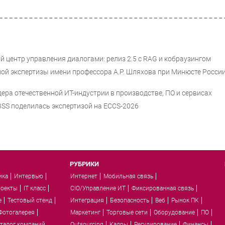
 центр управления диалогами: релиз 2.5 с RAG и кобраузингом
бной экспертизы имени профессора А.Р. Шляхова при Минюсте Росси
дера отечественной ИТ-индустрии в производстве, ПО и сервисах
 BSS поделилась экспертизой на ECCS-2026
РУБРИКИ
ика
Интервью
Интернет
Мобильная связь
роекты
IT класс
CIO/Управление ИТ
Фиксированная связь
e
Тестовый стенд
Интеграция
Безопасность
Веб
Рынок ПК
Фотогалерея
Маркетинг
Торговые сети
Оборудование
ПО
талог компаний
Outsourcing
Кадры
Регулирование
Финансы