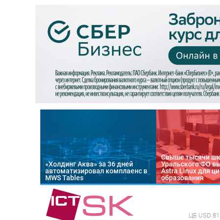
Свыше тысячи ш
«Холдинг Аква» за 36 дней
Уральского ФО в
автоматизировал комплаенс в
Astra Linux для 
MWS Tables
образования
ЦБ
USD 81