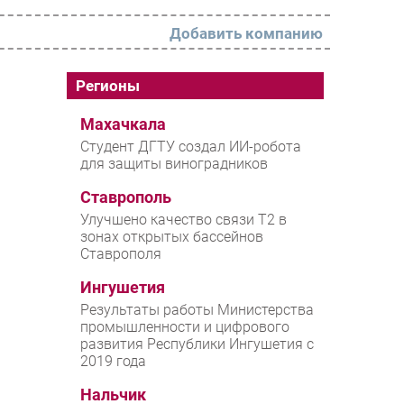
Добавить компанию
РАЗДЕЛЫ
Регионы
Новости
Махачкала
Студент ДГТУ создал ИИ-робота
Аналитика
для защиты виноградников
Интервью
Ставрополь
Мероприятия
Улучшено качество связи T2 в
зонах открытых бассейнов
Проекты
Ставрополя
IT класс
Ингушетия
Тестовый стенд
Результаты работы Министерства
промышленности и цифрового
Каталог компаний
развития Республики Ингушетия с
2019 года
Нальчик