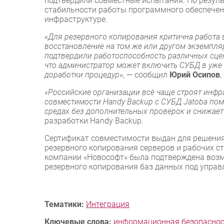
подтвердили совместные испытания. По резул
стабильности работы программного обеспечен
инфраструктуре.
«Для резервного копирования критична работа в
восстановление на том же или другом экземпля
подтвердили работоспособность различных сцен
что администратор может включить СУБД в уже
доработки процедур»
, — сообщил
Юрий Осипов
,
«Российские организации всё чаще строят инфр
совместимости Handy Backup с СУБД Jatoba пом
средах без дополнительных проверок и снижает
разработки Handy Backup.
Сертификат совместимости выдан для решения 
резервного копирования серверов и рабочих с
компании «Новософт» была подтверждена возмо
резервного копирования баз данных под управ
Тематики:
Интеграция
Ключевые слова:
информационная безопасно